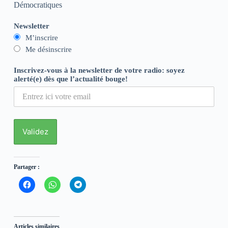
Démocratiques
Newsletter
M’inscrire
Me désinscrire
Inscrivez-vous à la newsletter de votre radio: soyez
alerté(e) dès que l’actualité bouge!
Partager :
C
C
C
l
l
l
i
i
i
q
q
q
u
u
u
e
e
e
z
z
z
Articles similaires