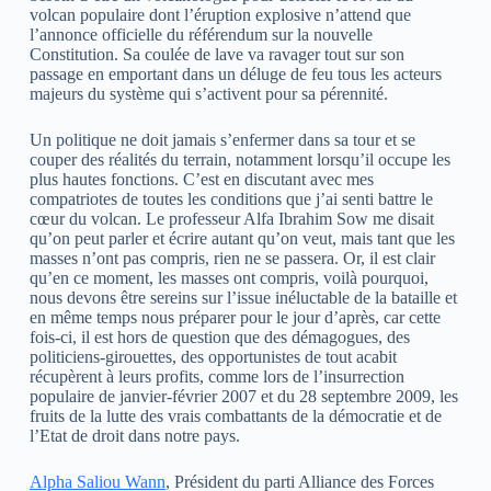
volcan populaire dont l’éruption explosive n’attend que
l’annonce officielle du référendum sur la nouvelle
Constitution. Sa coulée de lave va ravager tout sur son
passage en emportant dans un déluge de feu tous les acteurs
majeurs du système qui s’activent pour sa pérennité.
Un politique ne doit jamais s’enfermer dans sa tour et se
couper des réalités du terrain, notamment lorsqu’il occupe les
plus hautes fonctions. C’est en discutant avec mes
compatriotes de toutes les conditions que j’ai senti battre le
cœur du volcan. Le professeur Alfa Ibrahim Sow me disait
qu’on peut parler et écrire autant qu’on veut, mais tant que les
masses n’ont pas compris, rien ne se passera. Or, il est clair
qu’en ce moment, les masses ont compris, voilà pourquoi,
nous devons être sereins sur l’issue inéluctable de la bataille et
en même temps nous préparer pour le jour d’après, car cette
fois-ci, il est hors de question que des démagogues, des
politiciens-girouettes, des opportunistes de tout acabit
récupèrent à leurs profits, comme lors de l’insurrection
populaire de janvier-février 2007 et du 28 septembre 2009, les
fruits de la lutte des vrais combattants de la démocratie et de
l’Etat de droit dans notre pays.
Alpha Saliou Wann
, Président du parti Alliance des Forces