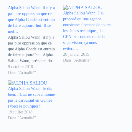
p
p
p
o
o
o
Alpha Saliou Wann: il n’y a
u
u
u
r
r
r
Alpha Saliou Wann: J’ai
pas pire oppression que ce
p
p
p
proposé qu’une agence
que Alpha Condé est entrain
a
a
a
r
r
r
onusienne s’occupe de toutes
de faire aujourd’hui. Il se
t
t
t
les tâches techniques, la
a
a
a
met…
g
g
g
CENI se contentera de la
Alpha Saliou Wann: il n'y a
e
e
e
r
r
r
supervision, ça nous
pas pire oppression que ce
s
s
s
évitera…
que Alpha Condé est entrain
u
u
u
r
r
r
20 janvier 2019
de faire aujourd'hui. Alpha
F
W
T
Dans "Actualité"
Saliou Wann, président du
a
h
e
c
a
l
parti AFD était invité de
9 octobre 2018
e
t
e
Africamidi dimanche. Il était
Dans "Actualité"
b
s
g
o
A
r
question essentiellement de la
o
p
a
crise à la cour
k
p
m
Alpha Saliou Wann: Je dis
(
(
(
constitutionnelle, Alpha
o
o
o
bien, l’Etat ne subventionne
Saliou Wann: C'est la
u
u
u
v
v
v
pas le carburant en Guinée
constitution qui nous…
r
r
r
(Voici le pourquoi?)
e
e
e
d
d
d
19 juillet 2018
a
a
a
Dans "Actualité"
n
n
n
s
s
s
u
u
u
n
n
n