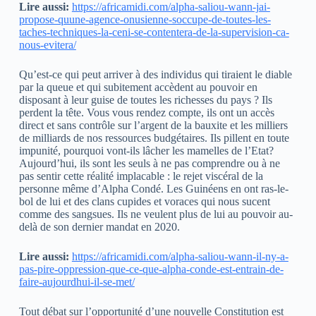
Lire aussi:
https://africamidi.com/alpha-saliou-wann-jai-
propose-quune-agence-onusienne-soccupe-de-toutes-les-
taches-techniques-la-ceni-se-contentera-de-la-supervision-ca-
nous-evitera/
Qu’est-ce qui peut arriver à des individus qui tiraient le diable
par la queue et qui subitement accèdent au pouvoir en
disposant à leur guise de toutes les richesses du pays ? Ils
perdent la tête. Vous vous rendez compte, ils ont un accès
direct et sans contrôle sur l’argent de la bauxite et les milliers
de milliards de nos ressources budgétaires. Ils pillent en toute
impunité, pourquoi vont-ils lâcher les mamelles de l’Etat?
Aujourd’hui, ils sont les seuls à ne pas comprendre ou à ne
pas sentir cette réalité implacable : le rejet viscéral de la
personne même d’Alpha Condé. Les Guinéens en ont ras-le-
bol de lui et des clans cupides et voraces qui nous sucent
comme des sangsues. Ils ne veulent plus de lui au pouvoir au-
delà de son dernier mandat en 2020.
Lire aussi:
https://africamidi.com/alpha-saliou-wann-il-ny-a-
pas-pire-oppression-que-ce-que-alpha-conde-est-entrain-de-
faire-aujourdhui-il-se-met/
Tout débat sur l’opportunité d’une nouvelle Constitution est