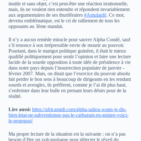
inutile et sans objet, c’est peut-être une réaction irrationnelle,
mais, ils ne veulent rien entendre et répondent invariablement
aux argumentaires de ses thuriféraires
#Amulanfé
. Ce mot,
devenu emblématique, est le cri de ralliement de tous les
opposants au 3ème mandat.
Il n’y a aucun remède miracle pour sauver Alpha Condé, sauf
s’il renonce à son irrépressible envie de mourir au pouvoir.
Pourtant, dans le marigot politique guinéen, il était le mieux
qualifié politiquement pour sentir l’opinion et faire une lecture
lucide de la sourde opposition à toute idée de présidence à vie
dans notre pays depuis l’insurrection populaire de janvier -
février 2007. Mais, on dirait que l’exercice du pouvoir absolu
fait perdre le bon sens à beaucoup de dirigeants en les rendant
sourds et aveugles, ils préfèrent, comme je l’ai dit plus haut,
s’enfermer dans leur bulle en prenant leurs désirs pour de la
réalité.
Lire aussi:
https://africamidi.com/alpha-saliou-wann-je-dis-
bien-letat-ne-subventionne-pas-le-carburant-en-guinee-voici-
le-pourquoi/
Ma propre lecture de la situation est la suivante : on n’a pas
besoin d’être un volcanologue pour détecter le réveil du