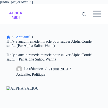
[radio_player id="1"]
P
a
s
s
e
r
a
u
Accueil
Actualité
c
Il n’y a aucun remède miracle pour sauver Alpha Condé,
o
sauf... (Par Alpha Saliou Wann)
n
t
Il n’y a aucun remède miracle pour sauver Alpha Condé,
e
sauf… (Par Alpha Saliou Wann)
n
u
La rédaction
21 juin 2019
Actualité
,
Politique