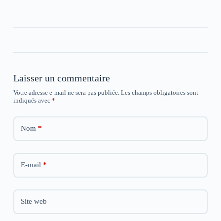
e
e
e
n
n
n
o
o
o
u
u
u
v
v
v
e
e
e
l
l
l
l
l
l
e
e
e
f
f
f
e
e
e
n
n
n
Laisser un commentaire
ê
ê
ê
t
t
t
Votre adresse e-mail ne sera pas publiée.
Les champs obligatoires sont
r
r
r
indiqués avec
e
*
e
e
)
)
)
Nom
*
E-mail
*
Site web