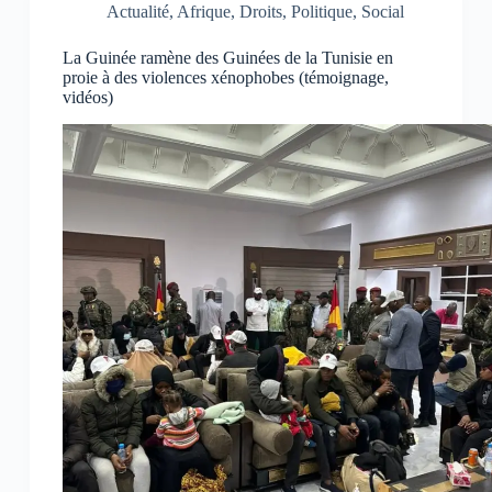
p
p
p
Actualité
,
Afrique
,
Droits
,
Politique
,
Social
a
a
a
r
r
r
t
t
t
La Guinée ramène des Guinées de la Tunisie en
a
a
a
g
g
g
proie à des violences xénophobes (témoignage,
e
e
e
vidéos)
r
r
r
s
s
s
u
u
u
r
r
r
F
W
T
a
h
e
c
a
l
e
t
e
b
s
g
o
A
r
o
p
a
k
p
m
(
(
(
o
o
o
u
u
u
v
v
v
r
r
r
e
e
e
d
d
d
a
a
a
n
n
n
s
s
s
u
u
u
n
n
n
e
e
e
n
n
n
o
o
o
u
u
u