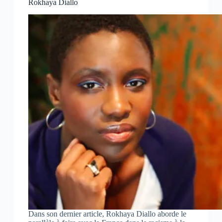
Rokhaya Diallo
r
r
r
s
s
s
u
u
u
r
r
r
F
W
T
a
h
e
c
a
l
e
t
e
b
s
g
o
A
r
o
p
a
k
p
m
(
(
(
o
o
o
u
u
u
v
v
v
r
r
r
e
e
e
d
d
d
a
a
a
n
n
n
s
s
s
u
u
u
n
n
n
e
e
e
n
n
n
o
o
o
u
u
u
v
v
v
e
e
e
l
l
l
l
l
l
e
e
e
Dans son dernier article, Rokhaya Diallo aborde le
f
f
f