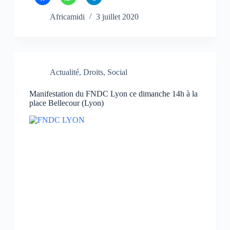
l
l
l
i
i
i
q
q
q
Africamidi
3 juillet 2020
u
u
u
e
e
e
z
z
z
p
p
p
o
o
o
u
u
u
r
r
r
p
p
p
Actualité
,
Droits
,
Social
a
a
a
r
r
r
t
t
t
Manifestation du FNDC Lyon ce dimanche 14h à la
a
a
a
g
g
g
place Bellecour (Lyon)
e
e
e
r
r
r
s
s
s
u
u
u
r
r
r
F
W
T
a
h
e
c
a
l
e
t
e
b
s
g
o
A
r
o
p
a
k
p
m
(
(
(
o
o
o
u
u
u
v
v
v
r
r
r
e
e
e