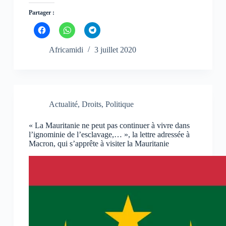
Partager :
C
C
C
l
l
l
i
i
i
q
q
q
Africamidi
3 juillet 2020
u
u
u
e
e
e
z
z
z
p
p
p
o
o
o
u
u
u
r
r
r
p
p
p
Actualité
,
Droits
,
Politique
a
a
a
r
r
r
t
t
t
« La Mauritanie ne peut pas continuer à vivre dans
a
a
a
g
g
g
l’ignominie de l’esclavage,… », la lettre adressée à
e
e
e
Macron, qui s’apprête à visiter la Mauritanie
r
r
r
s
s
s
u
u
u
r
r
r
F
W
T
a
h
e
c
a
l
e
t
e
b
s
g
o
A
r
o
p
a
k
p
m
(
(
(