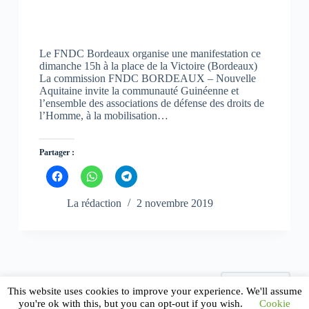
n
n
n
o
o
o
u
u
u
v
v
v
e
e
e
l
l
l
l
l
l
Le FNDC Bordeaux organise une manifestation ce
e
e
e
dimanche 15h à la place de la Victoire (Bordeaux)
f
f
f
La commission FNDC BORDEAUX – Nouvelle
e
e
e
n
n
n
Aquitaine invite la communauté Guinéenne et
ê
ê
ê
l’ensemble des associations de défense des droits de
t
t
t
l’Homme, à la mobilisation…
r
r
r
e
e
e
)
)
)
Partager :
C
C
C
l
l
l
i
i
i
q
q
q
La rédaction
2 novembre 2019
u
u
u
e
e
e
z
z
z
p
p
p
o
o
o
u
u
u
r
r
r
p
p
p
a
a
a
SUIVANT
r
r
r
This website uses cookies to improve your experience. We'll assume
t
t
t
you're ok with this, but you can opt-out if you wish.
Cookie