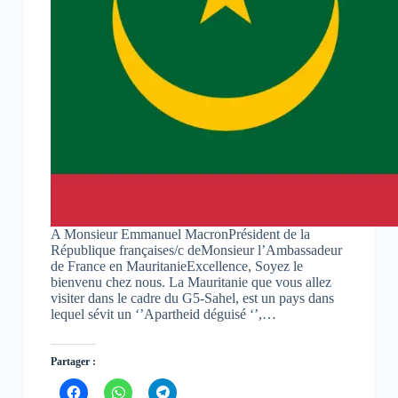
o
o
o
u
u
u
v
v
v
r
r
r
e
e
e
d
d
d
a
a
a
n
n
n
s
s
s
u
u
u
n
n
n
e
e
e
n
n
n
o
o
o
u
u
u
v
v
v
e
e
e
l
l
l
l
l
l
e
e
e
A Monsieur Emmanuel MacronPrésident de la
f
f
f
République françaises/c deMonsieur l’Ambassadeur
e
e
e
n
n
n
de France en MauritanieExcellence, Soyez le
ê
ê
ê
bienvenu chez nous. La Mauritanie que vous allez
t
t
t
visiter dans le cadre du G5-Sahel, est un pays dans
r
r
r
e
e
e
lequel sévit un ‘’Apartheid déguisé ‘’,…
)
)
)
Partager :
C
C
C