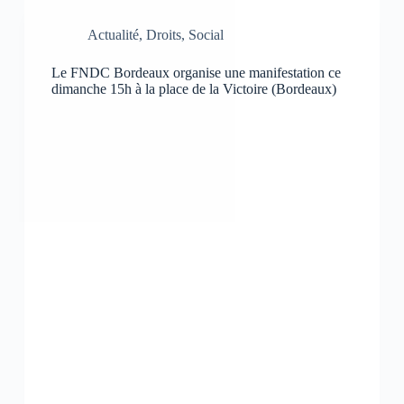
u
u
u
r
r
r
p
p
p
Actualité
,
Droits
,
Social
a
a
a
r
r
r
t
t
t
Le FNDC Bordeaux organise une manifestation ce
a
a
a
g
g
g
dimanche 15h à la place de la Victoire (Bordeaux)
e
e
e
r
r
r
s
s
s
u
u
u
r
r
r
F
W
T
a
h
e
c
a
l
e
t
e
b
s
g
o
A
r
o
p
a
k
p
m
(
(
(
o
o
o
u
u
u
v
v
v
r
r
r
e
e
e
d
d
d
a
a
a
n
n
n
s
s
s
u
u
u
n
n
n
e
e
e