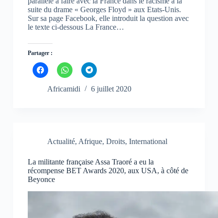
parallèle à faire avec la France dans le racisme à la
e
e
e
n
n
n
suite du drame « Georges Floyd » aux Etats-Unis.
ê
ê
ê
Sur sa page Facebook, elle introduit la question avec
t
t
t
le texte ci-dessous La France…
r
r
r
e
e
e
)
)
)
Partager :
C
C
C
l
l
l
i
i
i
q
q
q
Africamidi
6 juillet 2020
u
u
u
e
e
e
z
z
z
p
p
p
o
o
o
u
u
u
r
r
r
p
p
p
Actualité
,
Afrique
,
Droits
,
International
a
a
a
r
r
r
t
t
t
La militante française Assa Traoré a eu la
a
a
a
g
g
g
récompense BET Awards 2020, aux USA, à côté de
e
e
e
Beyonce
r
r
r
s
s
s
u
u
u
r
r
r
F
W
T
a
h
e