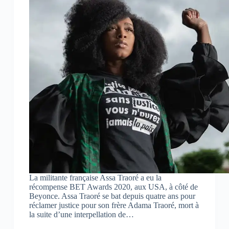
c
a
l
e
t
e
b
s
g
o
A
r
o
p
a
k
p
m
(
(
(
o
o
o
u
u
u
v
v
v
r
r
r
e
e
e
d
d
d
a
a
a
n
n
n
s
s
s
u
u
u
n
n
n
e
e
e
n
n
n
o
o
o
u
u
u
v
v
v
e
e
e
l
l
l
l
l
l
e
e
e
La militante française Assa Traoré a eu la
f
f
f
récompense BET Awards 2020, aux USA, à côté de
e
e
e
n
n
n
Beyonce. Assa Traoré se bat depuis quatre ans pour
ê
ê
ê
réclamer justice pour son frère Adama Traoré, mort à
t
t
t
la suite d’une interpellation de…
r
r
r
e
e
e
)
)
)