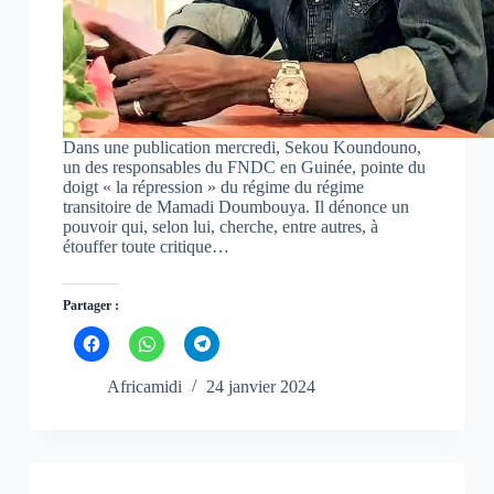
e
e
e
n
n
n
o
o
o
u
u
u
v
v
v
e
e
e
l
l
l
l
l
l
e
e
e
f
f
f
e
e
e
Dans une publication mercredi, Sekou Koundouno,
n
n
n
un des responsables du FNDC en Guinée, pointe du
ê
ê
ê
doigt « la répression » du régime du régime
t
t
t
r
r
r
transitoire de Mamadi Doumbouya. Il dénonce un
e
e
e
pouvoir qui, selon lui, cherche, entre autres, à
)
)
)
étouffer toute critique…
Partager :
C
C
C
l
l
l
i
i
i
q
q
q
Africamidi
24 janvier 2024
u
u
u
e
e
e
z
z
z
p
p
p
o
o
o
u
u
u
r
r
r