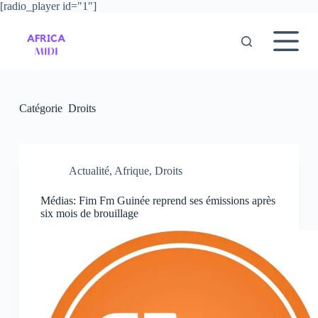
[radio_player id="1"]
P
a
s
s
e
r
a
u
Catégorie
Droits
c
o
n
t
e
Actualité
,
Afrique
,
Droits
n
u
Médias: Fim Fm Guinée reprend ses émissions après
six mois de brouillage