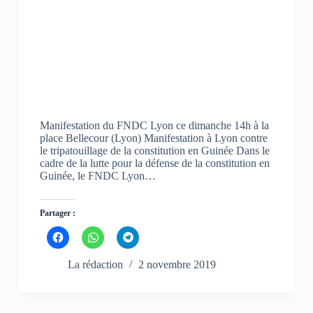
d
d
d
a
a
a
n
n
n
s
s
s
u
u
u
n
n
n
e
e
e
n
n
n
o
o
o
u
u
u
v
v
v
e
e
e
l
l
l
l
l
l
Manifestation du FNDC Lyon ce dimanche 14h à la
e
e
e
place Bellecour (Lyon) Manifestation à Lyon contre
f
f
f
le tripatouillage de la constitution en Guinée Dans le
e
e
e
n
n
n
cadre de la lutte pour la défense de la constitution en
ê
ê
ê
Guinée, le FNDC Lyon…
t
t
t
r
r
r
e
e
e
)
)
)
Partager :
C
C
C
l
l
l
i
i
i
q
q
q
La rédaction
2 novembre 2019
u
u
u
e
e
e
z
z
z
p
p
p
o
o
o