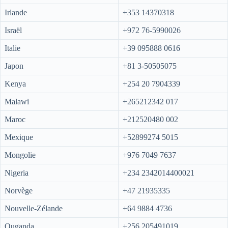
Irlande
+353 14370318
Israël
+972 76-5990026
Italie
+39 095888 0616
Japon
+81 3-50505075
Kenya
+254 20 7904339
Malawi
+265212342 017
Maroc
+212520480 002
Mexique
+52899274 5015
Mongolie
+976 7049 7637
Nigeria
+234 2342014400021
Norvège
+47 21935335
Nouvelle-Zélande
+64 9884 4736
Ouganda
+256 205491019