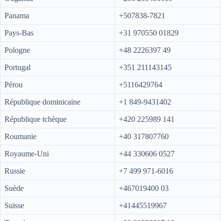
Panama
+507838-7821
Pays-Bas
+31 970550 01829
Pologne
+48 2226397 49
Portugal
+351 211143145
Pérou
+5116429764
République dominicaine
+1 849-9431402
République tchèque
+420 225989 141
Roumanie
+40 317807760
Royaume-Uni
+44 330606 0527
Russie
+7 499 971-6016
Suède
+467019400 03
Suisse
+41445519967