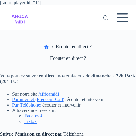
[radio_player id="1"]
P
a
s
s
e
r
a
u
Accueil
Ecouter en direct ?
c
o
Ecouter en direct ?
n
t
e
Vous pouvez suivre
en direct
nos émissions de
dimanche
à
22h Paris
n
(20h TU):
u
Sur notre site
Africamidi
Par internet (Freeconf Call)
: écouter et intervenir
Par Téléphone:
écouter et intervenir
A travers nos lives sur:
Facebook
Tiktok
Suivre l’émission en direct par
Téléphone