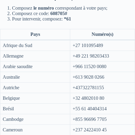
Composez
le numéro
correspondant à votre pays;
Composez ce code:
608705#
Pour intervenir, composez:
*61
Pays
Numéro(s)
Afrique du Sud
+27 101095489
Allemagne
+49 221 98203433
Arabie saoudite
+966 11520 0080
Australie
+613 9028 0266
Autriche
+437322781155
Belgique
+32 4802010 80
Brésil
+55 61 40404314
Cambodge
+855 96696 7705
Cameroun
+237 2422410 45