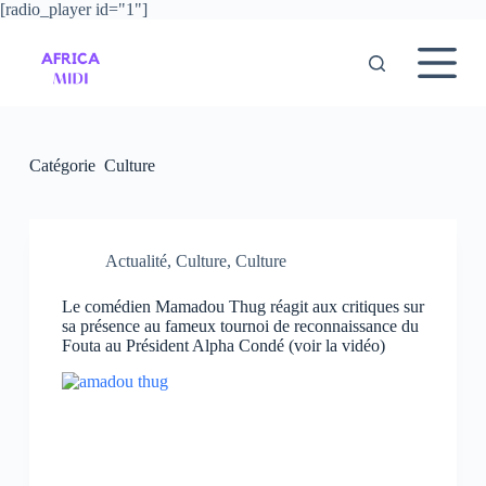
[radio_player id="1"]
P
a
s
s
e
r
a
u
Catégorie
Culture
c
o
n
t
e
Actualité
,
Culture
,
Culture
n
u
Le comédien Mamadou Thug réagit aux critiques sur
sa présence au fameux tournoi de reconnaissance du
Fouta au Président Alpha Condé (voir la vidéo)