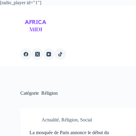
[radio_player id="1"]
P
a
s
s
e
r
a
u
c
o
n
t
e
n
u
Catégorie
Réligion
Actualité
,
Réligion
,
Social
La mosquée de Paris annonce le début du