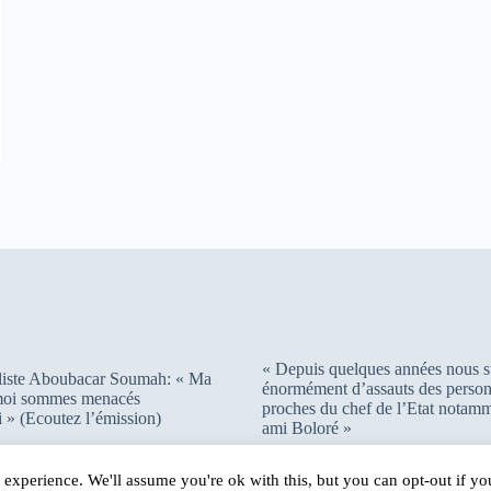
n
n
n
ê
ê
ê
t
t
t
r
r
r
e
e
e
)
)
)
« Depuis quelques années nous s
liste Aboubacar Soumah: « Ma
énormément d’assauts des person
 moi sommes menacés
proches du chef de l’Etat notam
 » (Ecoutez l’émission)
ami Boloré »
experience. We'll assume you're ok with this, but you can opt-out if y