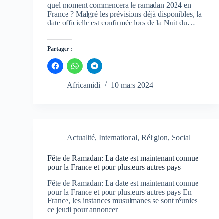
quel moment commencera le ramadan 2024 en
France ? Malgré les prévisions déjà disponibles, la
date officielle est confirmée lors de la Nuit du…
Partager :
C
C
C
l
l
l
i
i
i
q
q
q
Africamidi
10 mars 2024
u
u
u
e
e
e
z
z
z
p
p
p
o
o
o
u
u
u
r
r
r
p
p
p
Actualité
,
International
,
Réligion
,
Social
a
a
a
r
r
r
t
t
t
Fête de Ramadan: La date est maintenant connue
a
a
a
g
g
g
pour la France et pour plusieurs autres pays
e
e
e
r
r
r
Fête de Ramadan: La date est maintenant connue
s
s
s
u
u
u
pour la France et pour plusieurs autres pays En
r
r
r
France, les instances musulmanes se sont réunies
F
W
T
ce jeudi pour annoncer
a
h
e
c
a
l