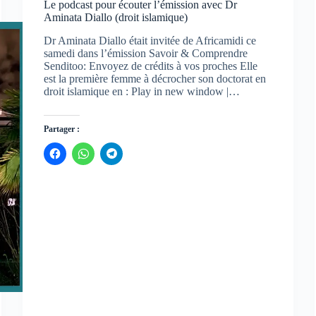
Le podcast pour écouter l’émission avec Dr
Aminata Diallo (droit islamique)
Dr Aminata Diallo était invitée de Africamidi ce
samedi dans l’émission Savoir & Comprendre
Senditoo: Envoyez de crédits à vos proches Elle
est la première femme à décrocher son doctorat en
droit islamique en : Play in new window |…
Partager :
C
C
C
l
l
l
i
i
i
q
q
q
u
u
u
e
e
e
z
z
z
p
p
p
o
o
o
u
u
u
r
r
r
p
p
p
a
a
a
r
r
r
t
t
t
a
a
a
g
g
g
e
e
e