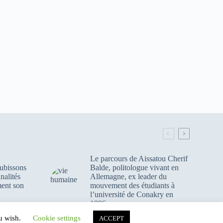
e
e
e
n
n
n
ê
ê
ê
t
t
t
r
r
r
e
e
e
)
)
)
Le parcours de Aissatou Cherif
ubissons
Balde, politologue vivant en
nalités
Allemagne, ex leader du
ment son
mouvement des étudiants à
l’université de Conakry en
1996
ou wish.
Cookie settings
ACCEPT