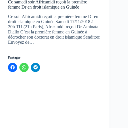
Ce samedi soir Africamidi reçoit la première
femme Dr en droit islamique en Guinée
Ce soir Africamidi reçoit la première femme Dr en
droit islamique en Guinée Samedi 17/11/2018 à
20h TU (21h Paris), Africamidi reçoit Dr Aminata
Diallo C’est la première femme en Guinée à
décrocher son doctorat en droit islamique Senditoo:
Envoyez de…
Partager :
C
C
C
l
l
l
i
i
i
q
q
q
u
u
u
e
e
e
z
z
z
p
p
p
o
o
o
u
u
u
r
r
r
p
p
p
a
a
a
r
r
r
t
t
t
a
a
a
g
g
g