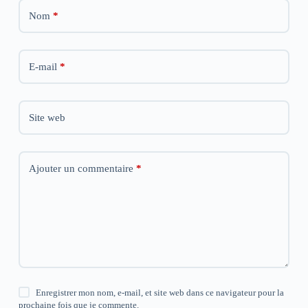
e
e
e
)
)
)
Nom
*
E-mail
*
Site web
Ajouter un commentaire
*
Enregistrer mon nom, e-mail, et site web dans ce navigateur pour la
prochaine fois que je commente.