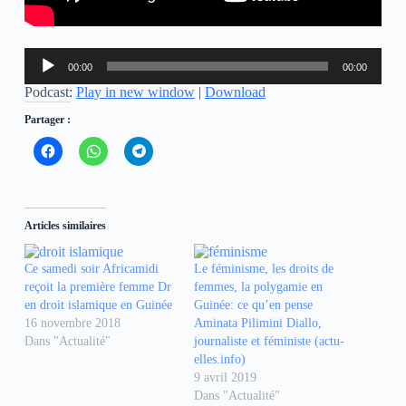
Lecteur
00:00
00:00
audio
Podcast:
Play in new window
|
Download
Partager :
C
C
C
l
l
l
i
i
i
q
q
q
u
u
u
e
e
e
z
z
z
Articles similaires
p
p
p
o
o
o
u
u
u
r
r
r
Ce samedi soir Africamidi
Le féminisme, les droits de
p
p
p
reçoit la première femme Dr
femmes, la polygamie en
a
a
a
r
r
r
en droit islamique en Guinée
Guinée: ce qu’en pense
t
t
t
16 novembre 2018
Aminata Pilimini Diallo,
a
a
a
g
g
g
Dans "Actualité"
journaliste et féministe (actu-
e
e
e
r
r
r
elles.info)
s
s
s
9 avril 2019
u
u
u
r
r
r
Dans "Actualité"