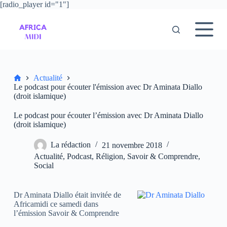
[radio_player id="1"]
P
a
s
s
e
r
a
u
Accueil
Actualité
c
Le podcast pour écouter l'émission avec Dr Aminata Diallo
o
(droit islamique)
n
t
Le podcast pour écouter l’émission avec Dr Aminata Diallo
e
(droit islamique)
n
u
La rédaction
21 novembre 2018
Actualité
,
Podcast
,
Réligion
,
Savoir & Comprendre
,
Social
Dr Aminata Diallo était invitée de
Africamidi ce samedi dans
l’émission Savoir & Comprendre