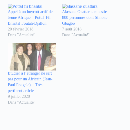
o
o
o
u
u
u
r
r
r
Appel à un boycott actif de
Alassane Ouattara amnestie
p
p
p
Jeune Afrique – Pottal-Fii-
800 personnes dont Simone
a
a
a
r
r
r
Bhantal Foutah-Djallon
Gbagbo
t
t
t
20 février 2018
7 août 2018
a
a
a
g
g
g
Dans "Actualité"
Dans "Actualité"
e
e
e
r
r
r
s
s
s
u
u
u
r
r
r
F
W
T
a
h
e
c
a
l
e
t
e
b
s
g
Etudier à l’étranger ne sert
o
A
r
o
p
a
pas pour un Africain (Jean-
k
p
m
Paul Pougala) – Très
(
(
(
o
o
o
pertinent article
u
u
u
9 juillet 2020
v
v
v
r
r
r
Dans "Actualité"
e
e
e
d
d
d
a
a
a
n
n
n
s
s
s
u
u
u
n
n
n