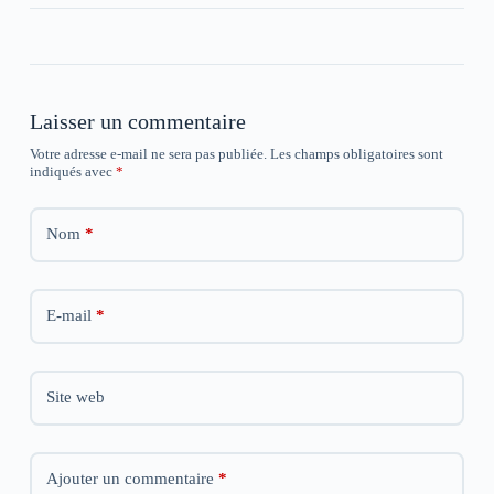
e
e
e
n
n
n
o
o
o
u
u
u
v
v
v
e
e
e
l
l
l
l
l
l
Laisser un commentaire
e
e
e
f
f
f
e
e
e
Votre adresse e-mail ne sera pas publiée.
Les champs obligatoires sont
n
n
n
indiqués avec
*
ê
ê
ê
t
t
t
r
r
r
e
e
e
Nom
*
)
)
)
E-mail
*
Site web
Ajouter un commentaire
*