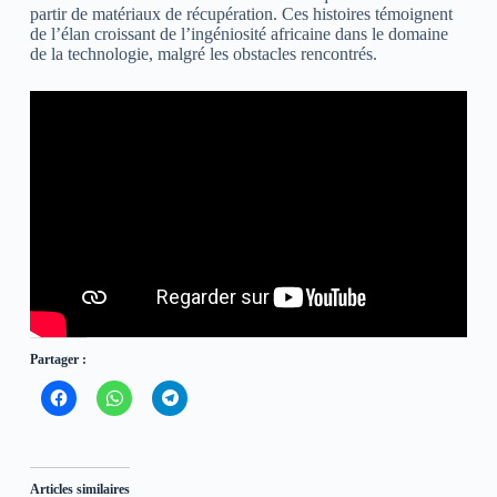
partir de matériaux de récupération. Ces histoires témoignent
de l’élan croissant de l’ingéniosité africaine dans le domaine
de la technologie, malgré les obstacles rencontrés.
Partager :
C
C
C
l
l
l
i
i
i
q
q
q
u
u
u
e
e
e
z
z
z
Articles similaires
p
p
p