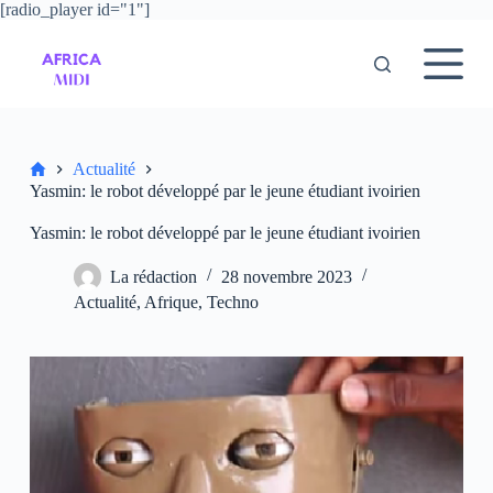
[radio_player id="1"]
P
a
s
s
e
r
a
u
Accueil
Actualité
c
Yasmin: le robot développé par le jeune étudiant ivoirien
o
n
Yasmin: le robot développé par le jeune étudiant ivoirien
t
e
La rédaction
28 novembre 2023
n
u
Actualité
,
Afrique
,
Techno