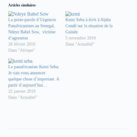
z
z
z
Articles similaires
p
p
p
o
o
o
u
u
u
r
r
r
La porte-parole d’Urgences
Kemi Seba à écrit à Alpha
p
p
p
Panafricanistes au Senegal,
Condé sur la situation de la
a
a
a
r
r
r
Ndeye Babel Sow, victime
Guinée
t
t
t
d’agression
5 novembre 2019
a
a
a
g
g
g
20 février 2019
Dans "Actualité"
e
e
e
Dans "Afrique"
r
r
r
s
s
s
u
u
u
r
r
r
F
W
T
Le panafricaniste Kemi Seba:
a
h
e
Je vais vous annoncer
c
a
l
e
t
e
quelque chose d’important. A
b
s
g
partir d’aujourd’hui…
o
A
r
o
p
a
22 janvier 2019
k
p
m
Dans "Actualité"
(
(
(
o
o
o
u
u
u
v
v
v
r
r
r
e
e
e
d
d
d
a
a
a
n
n
n
s
s
s