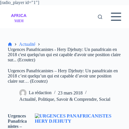
[radio_player id="1"]
P
a
s
s
e
r
a
u
Accueil
Actualité
c
Urgences Panafricanistes - Hery Djehuty: Un panafricain en
o
2018 c'est quelqu'un qui est capable d'avoir une position claire
n
sur... (Ecoutez)
t
e
Urgences Panafricanistes – Hery Djehuty: Un panafricain en
n
2018 c’est quelqu’un qui est capable d’avoir une position
u
claire sur… (Ecoutez)
La rédaction
23 mars 2018
Actualité
,
Politique
,
Savoir & Comprendre
,
Social
Urgences
Panafrica
nistes –