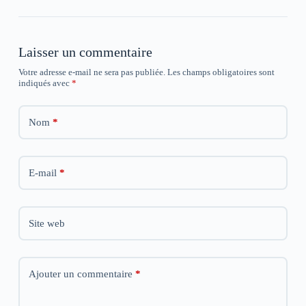
u
u
u
n
n
n
e
e
e
n
n
n
o
o
o
u
u
u
Laisser un commentaire
v
v
v
e
e
e
Votre adresse e-mail ne sera pas publiée.
Les champs obligatoires sont
l
l
l
l
l
l
indiqués avec
*
e
e
e
f
f
f
e
e
e
n
n
n
Nom
*
ê
ê
ê
t
t
t
r
r
r
e
e
e
)
)
)
E-mail
*
Site web
Ajouter un commentaire
*