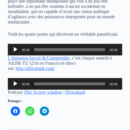
place une diplomatie multipolaire qui vise à ne pas être
inféodée, à ne pas être soumise à aucun occidental ou
mondialiste, qui est capable d’avoir une vision politique
d’agilance avec des puissances émergentes pour un monde
multipolaire .
Voilà les quatre points qui décrivent un véritable panafricain.
Lecteur
00:00
00:00
audio
L’émission Savoir & Comprendre
, c’est chaque samedi à
Afr20h TU (21h en France) en direct
sur:
http://africamidi.com/
Lecteur
00:00
00:00
audio
Podcast:
Play in new window
|
Download
Partager :
C
C
C
l
l
l
i
i
i
q
q
q
u
u
u
e
e
e