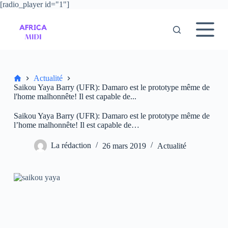
[radio_player id="1"]
P
a
s
s
e
r
a
u
Accueil
Actualité
c
Saikou Yaya Barry (UFR): Damaro est le prototype même de
o
l'home malhonnête! Il est capable de...
n
t
Saikou Yaya Barry (UFR): Damaro est le prototype même de
e
l’home malhonnête! Il est capable de…
n
u
La rédaction
26 mars 2019
Actualité