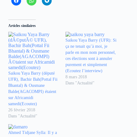
l
l
l
i
i
i
q
q
q
u
u
u
e
e
e
z
z
z
Articles similaires
p
p
p
o
o
o
u
u
u
r
r
r
Saikou Yaya Barry (UFR): Si
p
p
p
ça ne tenait qu’à moi, je
a
a
a
r
r
r
parle en mon nom personnel,
t
t
t
ces élections sont à annuler
a
a
a
g
g
g
purement et simplement
e
e
e
r
r
r
(Ecoutez l’interview)
Saikou Yaya Barry (député
s
s
s
8 mars 2018
u
u
u
UFR), Bachir Bah(Pottal Fii
r
r
r
Dans "Actualité"
Bhantal) & Ousmane
F
W
T
a
h
e
Balde(AGACOMPI) étaient
c
a
l
sur Africamidi
e
t
e
b
s
g
samedi(Ecoutez)
o
A
r
26 février 2018
o
p
a
k
p
m
Dans "Actualité"
(
(
(
o
o
o
u
u
u
v
v
v
Ahmed Tidjane Sylla: Il y a
r
r
r