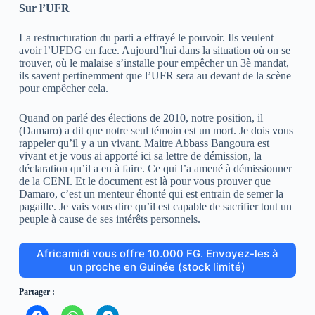
Sur l’UFR
La restructuration du parti a effrayé le pouvoir. Ils veulent
avoir l’UFDG en face. Aujourd’hui dans la situation où on se
trouver, où le malaise s’installe pour empêcher un 3è mandat,
ils savent pertinemment que l’UFR sera au devant de la scène
pour empêcher cela.
Quand on parlé des élections de 2010, notre position, il
(Damaro) a dit que notre seul témoin est un mort. Je dois vous
rappeler qu’il y a un vivant. Maitre Abbass Bangoura est
vivant et je vous ai apporté ici sa lettre de démission, la
déclaration qu’il a eu à faire. Ce qui l’a amené à démissionner
de la CENI. Et le document est là pour vous prouver que
Damaro, c’est un menteur éhonté qui est entrain de semer la
pagaille. Je vais vous dire qu’il est capable de sacrifier tout un
peuple à cause de ses intérêts personnels.
Africamidi vous offre 10.000 FG. Envoyez-les à
un proche en Guinée (stock limité)
Partager :
C
C
C