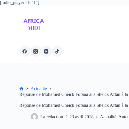
[radio_player id="1"]
P
a
s
s
e
r
a
u
c
o
n
t
e
n
u
Accueil
Actualité
Réponse de Mohamed Cheick Fofana alis Sheick Affan à la pla
Réponse de Mohamed Cheick Fofana alis Sheick Affan à la pla
La rédaction
23 avril 2018
Actualité
,
Auteu