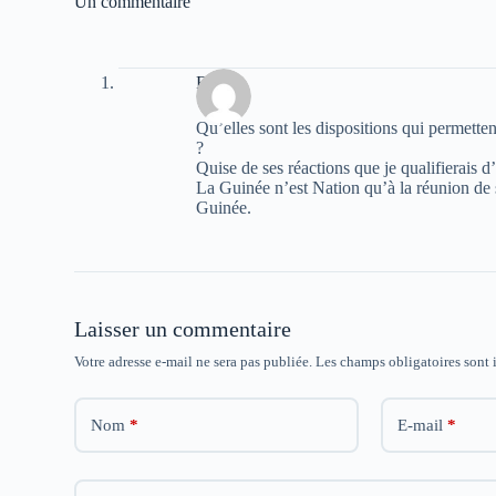
Un commentaire
k
p
m
(
(
(
o
o
o
u
u
u
v
v
v
r
r
r
Fofana
e
e
e
d
d
d
a
a
a
Qu’elles sont les dispositions qui permett
n
n
n
s
s
s
?
u
u
u
Quise de ses réactions que je qualifierais d
n
n
n
La Guinée n’est Nation qu’à la réunion de s
e
e
e
n
n
n
Guinée.
o
o
o
u
u
u
v
v
v
e
e
e
l
l
l
l
l
l
e
e
e
f
f
f
Laisser un commentaire
e
e
e
n
n
n
Votre adresse e-mail ne sera pas publiée.
Les champs obligatoires sont
ê
ê
ê
t
t
t
r
r
r
e
e
e
)
)
)
Nom
*
E-mail
*