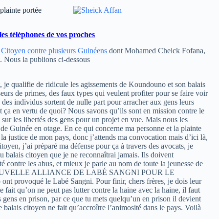
lainte portée
les téléphones de vos proches
ai Citoyen contre plusieurs Guinéens
dont Mohamed Cheick Fofana,
n. Nous la publions ci-dessous
t, je qualifie de ridicule les agissements de Koundouno et son balais
eurs de primes, des faux types qui veulent profiter pour se faire voir
es individus sortent de nulle part pour arracher aux gens leurs
ont ça en vertu de quoi? Nous savons qu’ils sont en mission contre le
n sur les libertés des gens pour un projet en vue. Mais nous les
 de Guinée en otage. En ce qui concerne ma personne et la plainte
 la justice de mon pays, donc j’attends ma convocation mais d’ici là,
itoyen, j’ai préparé ma défense pour ça à travers des avocats, je
balais citoyen que je ne reconnaîtrai jamais. Ils doivent
contre les abus, et mieux je parle au nom de toute la jeunesse de
ée NOUVELLE ALLIANCE DE LABÉ SANGNI POUR LE
rovoqué le Labé Sangni. Pour finir, chers frères, je dois leur
fait qu’on ne peut pas lutter contre la haine avec la haine, il faut
les gens en prison, par ce que tu mets quelqu’un en prison il devient
balais citoyen ne fait qu’accroître l’animosité dans le pays. Voilà