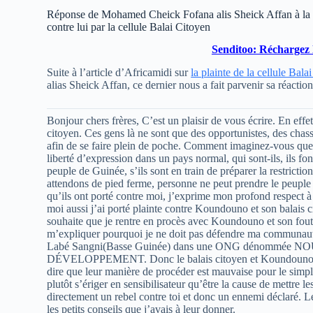
Réponse de Mohamed Cheick Fofana alis Sheick Affan à la p
contre lui par la cellule Balai Citoyen
Senditoo: Réchargez 
Suite à l’article d’Africamidi sur
la plainte de la cellule Bal
alias Sheick Affan, ce dernier nous a fait parvenir sa réactio
Bonjour chers frères, C’est un plaisir de vous écrire. En effe
citoyen. Ces gens là ne sont que des opportunistes, des chass
afin de se faire plein de poche. Comment imaginez-vous que d
liberté d’expression dans un pays normal, qui sont-ils, ils f
peuple de Guinée, s’ils sont en train de préparer la restrictio
attendons de pied ferme, personne ne peut prendre le peuple
qu’ils ont porté contre moi, j’exprime mon profond respect à
moi aussi j’ai porté plainte contre Koundouno et son balais c
souhaite que je rentre en procès avec Koundouno et son foutu 
m’expliquer pourquoi je ne doit pas défendre ma communauté 
Labé Sangni(Basse Guinée) dans une ONG dénomm
DÉVELOPPEMENT. Donc le balais citoyen et Koundouno ont p
dire que leur manière de procéder est mauvaise pour le simple 
plutôt s’ériger en sensibilisateur qu’être la cause de mettre 
directement un rebel contre toi et donc un ennemi déclaré. Le 
les petits conseils que j’avais à leur donner.