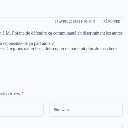
24 AVRIL 2018/12 H 05 MIN
RÉPONDRE
ent à M. Fofana de défendre ça communauté en discriminant les autres
’iresponsable de ça part alors ?
es 4 régions naturelles ; divisée, on ne parlerait plus de ma chère
 indiqués avec
*
Site web