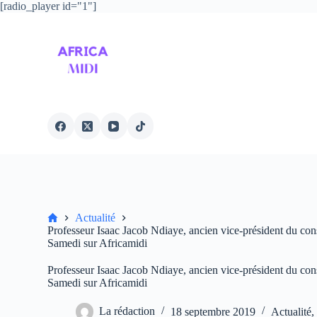
[radio_player id="1"]
P
a
s
s
e
r
a
u
c
o
n
t
e
n
u
Accueil
Actualité
Professeur Isaac Jacob Ndiaye, ancien vice-président du cons
Samedi sur Africamidi
Professeur Isaac Jacob Ndiaye, ancien vice-président du cons
Samedi sur Africamidi
La rédaction
18 septembre 2019
Actualité