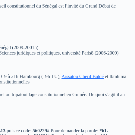
eil constitutionnel du Sénégal est l’invité du Grand Débat de
Sénégal (2009-20015)
ciences juridiques et politiques, université Paris8 (2006-2009)
 2019 à 21h Hambourg (19h TU),
Aissatou Cherif Baldé
et Ibrahima
stitutionnelles
l ou tripatouillage constitutionnel en Guinée. De quoi s’agit il au
413
puis ce code:
560229#
Pour demander la parole:
*61.