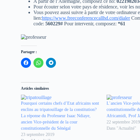
A partir de l’Allemagne, composez ce no:
022198203
Pour écouter selon votre pays de résidence, voir les no
Vous pouvez aussi suivre à partir de votre ordinateur e
lien:
https://www.freeconferencecallhd.com/dialer
Comp
code:
560229#
Pour intervenir, composez:
*61
Partager :
C
C
C
l
l
l
i
i
i
q
q
q
u
u
u
e
e
e
z
z
z
Articles similaires
p
p
p
o
o
o
u
u
u
r
r
r
Pourquoi certains chefs d’Etat africains sont
L’ancien Vice-prés
p
p
p
enclins au tripatouillage de la constitution?
constitutionnelle d
a
a
a
r
r
r
La réponse du Professeur Isaac Ndiaye,
Africamidi, Prof J
t
t
t
ancien Vice-président de la cour
22 septembre 201
a
a
a
g
g
g
constitutionnelle du Sénégal
Dans "Actualité"
e
e
e
23 septembre 2019
r
r
r
s
s
s