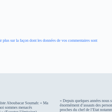
r plus sur la façon dont les données de vos commentaires sont
« Depuis quelques années nous s
liste Aboubacar Soumah: « Ma
énormément d’assauts des person
 moi sommes menacés
proches du chef de l’Etat notam
 » (Ecoutez l’émission)