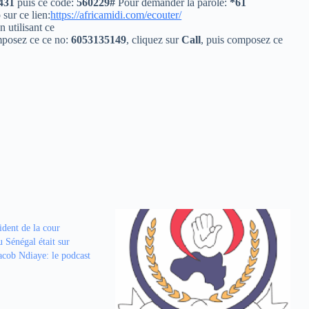
431
puis ce code:
560229#
Pour demander la parole:
*61
 sur ce lien:
https://africamidi.com/ecouter/
n utilisant ce
osez ce ce no:
6053135149
, cliquez sur
Call
, puis composez ce
ident de la cour
u Sénégal était sur
acob Ndiaye: le podcast
9