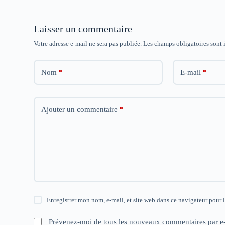
ê
ê
ê
t
t
t
r
r
r
e
e
e
Laisser un commentaire
)
)
)
Votre adresse e-mail ne sera pas publiée.
Les champs obligatoires sont
Nom
*
E-mail
*
Ajouter un commentaire
*
Enregistrer mon nom, e-mail, et site web dans ce navigateur pour 
Prévenez-moi de tous les nouveaux commentaires par e-