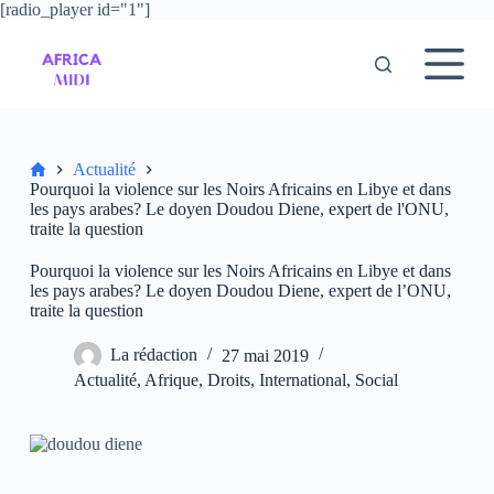
[radio_player id="1"]
P
a
s
s
e
r
a
u
Accueil
Actualité
c
Pourquoi la violence sur les Noirs Africains en Libye et dans
o
les pays arabes? Le doyen Doudou Diene, expert de l'ONU,
n
traite la question
t
e
Pourquoi la violence sur les Noirs Africains en Libye et dans
n
les pays arabes? Le doyen Doudou Diene, expert de l’ONU,
u
traite la question
La rédaction
27 mai 2019
Actualité
,
Afrique
,
Droits
,
International
,
Social