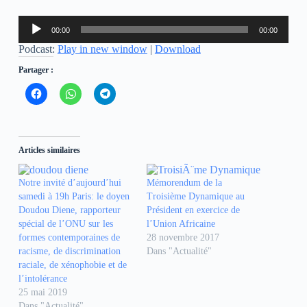
Lecteur
00:00
00:00
audio
Podcast:
Play in new window
|
Download
Partager :
C
C
C
l
l
l
i
i
i
q
q
q
u
u
u
e
e
e
z
z
z
Articles similaires
p
p
p
o
o
o
u
u
u
r
r
r
Notre invité d’aujourd’hui
Mémorendum de la
p
p
p
samedi à 19h Paris: le doyen
Troisième Dynamique au
a
a
a
r
r
r
Doudou Diene, rapporteur
Président en exercice de
t
t
t
spécial de l’ONU sur les
l’Union Africaine
a
a
a
g
g
g
formes contemporaines de
28 novembre 2017
e
e
e
racisme, de discrimination
r
r
r
Dans "Actualité"
s
s
s
raciale, de xénophobie et de
u
u
u
r
r
r
l’intolérance
F
W
T
25 mai 2019
a
h
e
c
a
l
Dans "Actualité"