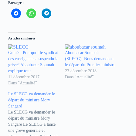
Partager :
C
C
C
l
l
l
i
i
i
q
q
q
u
u
u
e
e
e
z
z
z
Articles similaires
p
p
p
o
o
o
u
u
u
r
r
r
Guinée: Pourquoi le syndicat
Aboubacar Soumah
p
p
p
des enseignants a suspendu la
(SLECG): Nous demandons
a
a
a
r
r
r
grève? Aboubacar Soumah
le départ du Premier ministre
t
t
t
explique tout
23 décembre 2018
a
a
a
g
g
g
11 décembre 2017
Dans "Actualité"
e
e
e
Dans "Actualité"
r
r
r
s
s
s
u
u
u
Le SLECG va demander le
r
r
r
F
W
T
départ du ministre Mory
a
h
e
Sangaré
c
a
l
e
t
e
Le SLECG va demander le
b
s
g
départ du ministre Mory
o
A
r
o
p
a
Sangaré Le SLECG a lancé
k
p
m
une grève générale et
(
(
(
o
o
o