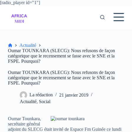
[radio_player id="1"]
P
a
s
s
e
r
a
u
Accueil
Actualité
c
Oumar TOUNKARA (SLECG): Nous refusons de façon
o
catégorique que le recensement se fasse avec le SNE et la
n
FSPE. Pourquoi?
t
e
Oumar TOUNKARA (SLECG): Nous refusons de façon
n
catégorique que le recensement se fasse avec le SNE et la
u
FSPE. Pourquoi?
La rédaction
21 janvier 2019
Actualité
,
Social
Oumar Tounkara,
secrétaire général
adjoint du SLECG était invité de Espace Fm Guinée ce lundi