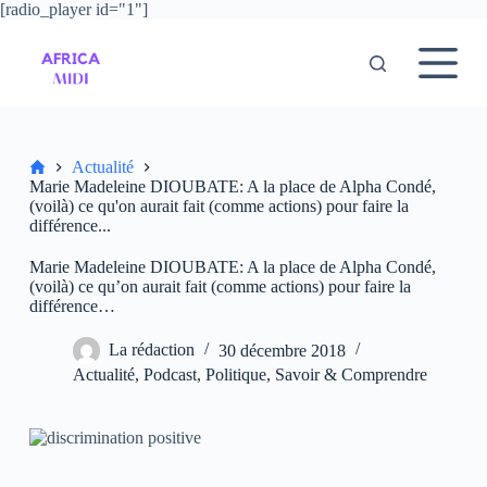
[radio_player id="1"]
P
a
s
s
e
r
a
u
Accueil
Actualité
c
Marie Madeleine DIOUBATE: A la place de Alpha Condé,
o
(voilà) ce qu'on aurait fait (comme actions) pour faire la
n
différence...
t
e
Marie Madeleine DIOUBATE: A la place de Alpha Condé,
n
(voilà) ce qu’on aurait fait (comme actions) pour faire la
u
différence…
La rédaction
30 décembre 2018
Actualité
,
Podcast
,
Politique
,
Savoir & Comprendre