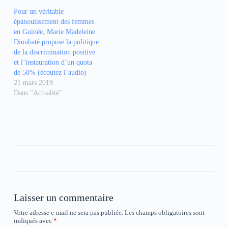
c
a
l
e
t
e
Pour un véritable
b
s
g
épanouissement des femmes
o
A
r
o
p
a
en Guinée, Marie Madeleine
k
p
m
Dioubaté propose la politique
(
(
(
o
o
o
de la discrimination positive
u
u
u
et l’instauration d’un quota
v
v
v
r
r
r
de 50% (écoutez l’audio)
e
e
e
21 mars 2019
d
d
d
a
a
a
Dans "Actualité"
n
n
n
s
s
s
u
u
u
n
n
n
e
e
e
n
n
n
o
o
o
u
u
u
v
v
v
e
e
e
l
l
l
l
l
l
e
e
e
f
f
f
e
e
e
n
n
n
Laisser un commentaire
ê
ê
ê
t
t
t
Votre adresse e-mail ne sera pas publiée.
Les champs obligatoires sont
r
r
r
indiqués avec
*
e
e
e