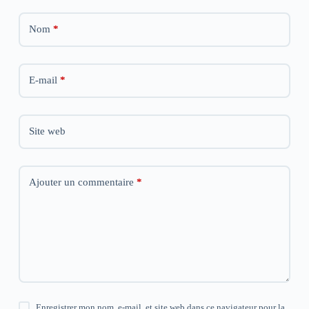
)
)
)
Nom
*
E-mail
*
Site web
Ajouter un commentaire
*
Enregistrer mon nom, e-mail, et site web dans ce navigateur pour la