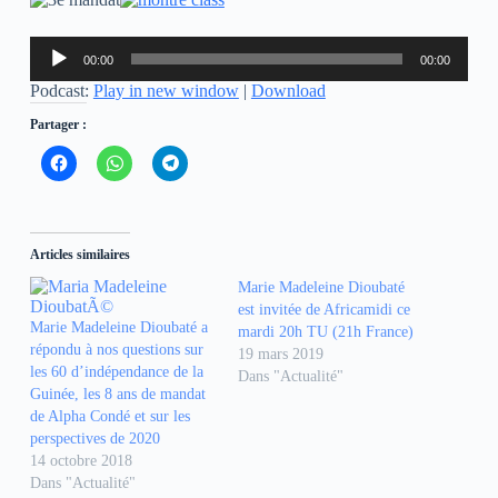
Lecteur
00:00
00:00
audio
Podcast:
Play in new window
|
Download
Partager :
C
C
C
l
l
l
i
i
i
q
q
q
u
u
u
e
e
e
z
z
z
Articles similaires
p
p
p
o
o
o
Marie Madeleine Dioubaté
u
u
u
r
r
r
est invitée de Africamidi ce
p
p
p
Marie Madeleine Dioubaté a
a
a
a
mardi 20h TU (21h France)
r
r
r
répondu à nos questions sur
19 mars 2019
t
t
t
les 60 d’indépendance de la
a
a
a
Dans "Actualité"
g
g
g
Guinée, les 8 ans de mandat
e
e
e
de Alpha Condé et sur les
r
r
r
s
s
s
perspectives de 2020
u
u
u
14 octobre 2018
r
r
r
F
W
T
Dans "Actualité"
a
h
e