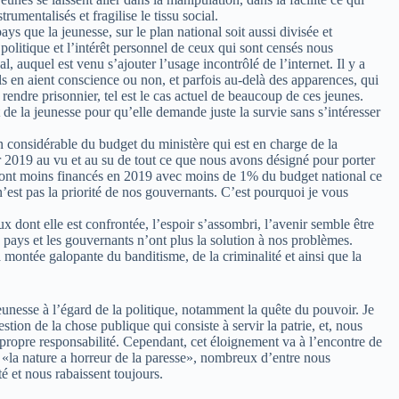
rumentalisés et fragilise le tissu social.
ys que la jeunesse, sur le plan national soit aussi divisée et
 politique et l’intérêt personnel de ceux qui sont censés nous
nal, auquel est venu s’ajouter l’usage incontrôlé de l’internet. Il y a
ls en aient conscience ou non, et parfois au-delà des apparences, qui
 rendre prisonnier, tel est le cas actuel de beaucoup de ces jeunes.
de la jeunesse pour qu’elle demande juste la survie sans s’intéresser
n considérable du budget du ministère qui est en charge de la
2019 au vu et au su de tout ce que nous avons désigné pour porter
eront moins financés en 2019 avec moins de 1% du budget national ce
’est pas la priorité de nos gouvernants. C’est pourquoi je vous
ux dont elle est confrontée, l’espoir s’assombri, l’avenir semble être
pays et les gouvernants n’ont plus la solution à nos problèmes.
 montée galopante du banditisme, de la criminalité et ainsi que la
jeunesse à l’égard de la politique, notamment la quête du pouvoir. Je
stion de la chose publique qui consiste à servir la patrie, et, nous
e propre responsabilité. Cependant, cet éloignement va à l’encontre de
 «la nature a horreur de la paresse», nombreux d’entre nous
té et nous rabaissent toujours.