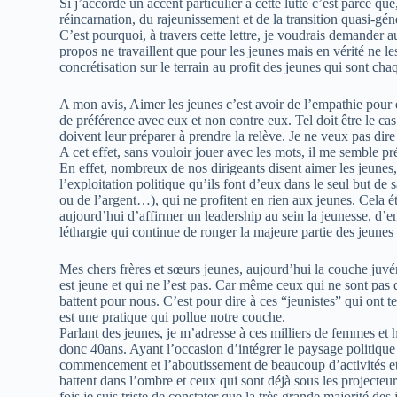
Si j’accorde un accent particulier à cette lutte c’est parce q
réincarnation, du rajeunissement et de la transition quasi-gén
C’est pourquoi, à travers cette lettre, je voudrais demander au
propos ne travaillent que pour les jeunes mais en vérité ne le
concrétisation sur le terrain au profit des jeunes qui sont cha
A mon avis, Aimer les jeunes c’est avoir de l’empathie pour e
de préférence avec eux et non contre eux. Tel doit être le ca
doivent leur préparer à prendre la relève. Je ne veux pas dire
A cet effet, sans vouloir jouer avec les mots, il me semble pr
En effet, nombreux de nos dirigeants disent aimer les jeunes, 
l’exploitation politique qu’ils font d’eux dans le seul but de
ou de l’argent…), qui ne profitent en rien aux jeunes. Cela ét
aujourd’hui d’affirmer un leadership au sein la jeunesse, d’e
léthargie qui continue de ronger la majeure partie des jeunes
Mes chers frères et sœurs jeunes, aujourd’hui la couche juvé
est jeune et qui ne l’est pas. Car même ceux qui ne sont pas d
battent pour nous. C’est pour dire à ces “jeunistes” qui ont t
est une pratique qui pollue notre couche.
Parlant des jeunes, je m’adresse à ces milliers de femmes et 
donc 40ans. Ayant l’occasion d’intégrer le paysage politique
commencement et l’aboutissement de beaucoup d’activités et
battent dans l’ombre et ceux qui sont déjà sous les projecteu
fois je suis triste de constater que la très grande majorité des 