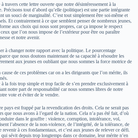
à travers cette lettre ouverte que notre désintéressement à la
Précisons tout d’abord qu’elle (politique) est une partie intégrante
tant un souci de marginalité. C’est tout simplement être soi-même et
nnels. Et contrairement à ce que semblent penser de nombreux jeunes,
forme aux choix qui nous sont propres, car ça impose le respect
ceux que l’on nous impose de l’extérieur pour être ou paraître
nesse et notre avenir.
er à changer notre rapport avec la politique. Le pourcentage
, parce que nous doutons maintenant de sa capacité à résoudre les
ièrement aux jeunes en oubliant que nous sommes la force motrice de
cause de ces problèmes car on a les dirigeants que l’on mérite, ils
nés.
 à la fois trop simple et trop facile de s’en prendre exclusivement à
iant notre part de responsabilité car nous sommes libres de notre
re vote et éviter de le vendre.
re pays est frappé par la revendication des droits. Cela ne serait pas
rs que nous avons à l’egard de la nation. Cela n’a pas été fait, d’où
nduire dans le gouffre : violence, corruption, intolérance, vol,
ent l’absence de la non-violence, de l’intégrité, de la tolérance, de
de revenir à ces fondamentaux, et c’est aux jeunes de relever ce défi.
 qui sévit depuis trop longtemps dans ce domaine, leur mérite n’en