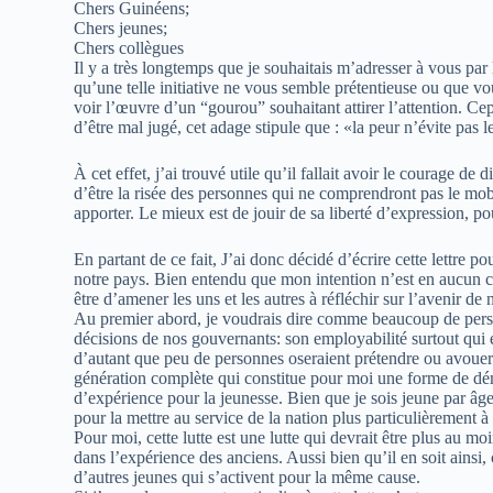
Chers Guinéens;
Chers jeunes;
Chers collègues
Il y a très longtemps que je souhaitais m’adresser à vous par
qu’une telle initiative ne vous semble prétentieuse ou que vo
voir l’œuvre d’un “gourou” souhaitant attirer l’attention. Ce
d’être mal jugé, cet adage stipule que : «la peur n’évite pas l
À cet effet, j’ai trouvé utile qu’il fallait avoir le courage d
d’être la risée des personnes qui ne comprendront pas le m
apporter. Le mieux est de jouir de sa liberté d’expression, po
En partant de ce fait, J’ai donc décidé d’écrire cette lettre p
notre pays. Bien entendu que mon intention n’est en aucun c
être d’amener les uns et les autres à réfléchir sur l’avenir de 
Au premier abord, je voudrais dire comme beaucoup de person
décisions de nos gouvernants: son employabilité surtout qui e
d’autant que peu de personnes oseraient prétendre ou avouer l
génération complète qui constitue pour moi une forme de dém
d’expérience pour la jeunesse. Bien que je sois jeune par âg
pour la mettre au service de la nation plus particulièrement 
Pour moi, cette lutte est une lutte qui devrait être plus au 
dans l’expérience des anciens. Aussi bien qu’il en soit ainsi,
d’autres jeunes qui s’activent pour la même cause.