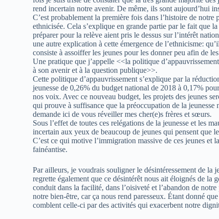
rend incertain notre avenir. De même, ils sont aujourd’hui inst
C’est probablement la première fois dans l’histoire de notre pa
ethnicisée. Cela s’explique en grande partie par le fait que la
préparer pour la relève aient pris le dessus sur l’intérêt natio
une autre explication à cette émergence de l’ethnicisme: qu’i
consiste à assoiffer les jeunes pour les donner peu afin de les
Une pratique que j’appelle <<la politique d’appauvrissement 
à son avenir et à la question publique>>.
Cette politique d’appauvrissement s’explique par la réductio
jeunesse de 0,26% du budget national de 2018 à 0,17% pour 
nos voix. Avec ce nouveau budget, les projets des jeunes s
qui prouve à suffisance que la préoccupation de la jeunesse n
demande ici de vous réveiller mes cher(e)s frères et sœurs.
Sous l’effet de toutes ces relégations de la jeunesse et les ma
incertain aux yeux de beaucoup de jeunes qui pensent que le 
C’est ce qui motive l’immigration massive de ces jeunes et la
fainéantise.
Par ailleurs, je voudrais souligner le désintéressement de la 
regrette également que ce désintérêt nous ait éloignés de la ge
conduit dans la facilité, dans l’oisiveté et l’abandon de notr
notre bien-être, car ça nous rend paresseux. Étant donné que
comblent celle-ci par des activités qui exacerbent notre digni