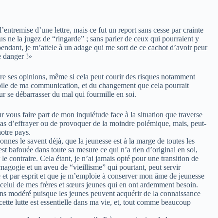
 l’entremise
d’une lettre, mais ce fut un report sans cesse par crainte
us ne la jugez de “ringarde” ; sans parler de ceux qui pourraient y
pendant, je m’attele à un adage qui me sort de ce cachot d’avoir peur
e danger !»
e dire ses opinions, même si cela peut courir des risques notamment
obile de ma communication, et du changement que cela pourrait
ur se débarrasser du mal qui fourmille en soi.
our vous faire part de mon inquiétude face à la situation que traverse
as d’effrayer ou de provoquer de la moindre polémique, mais, peut-
notre pays.
nes le savent déjà, que la jeunesse est à la marge de toutes les
st bafouée dans toute sa mesure ce qui n’a rien d’original en soi,
e contraire. Cela étant, je n’ai jamais opté pour une transition de
agogie et un aveu de “vieillisme” qui pourtant, peut servir
e et par esprit et que je m’emploie à conserver mon âme de jeunesse
à celui de mes frères et sœurs jeunes qui en ont ardemment besoin.
moins modéré puisque les jeunes peuvent acquérir de la connaissance
 cette lutte est essentielle dans ma vie, et, tout comme beaucoup