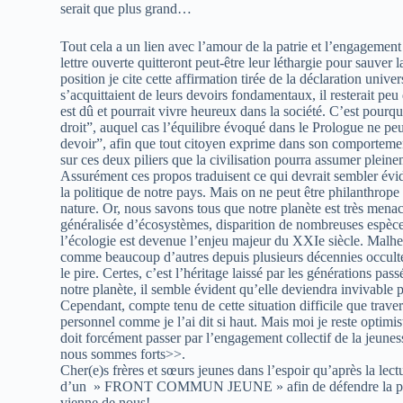
serait que plus grand…
Tout cela a un lien avec l’amour de la patrie et l’engagement j
lettre ouverte quitteront peut-être leur léthargie pour sauver l
position je cite cette affirmation tirée de la déclaration unive
s’acquittaient de leurs devoirs fondamentaux, il resterait peu
est dû et pourrait vivre heureux dans la société. C’est pourq
droit”, auquel cas l’équilibre évoqué dans le Prologue ne peu
devoir”, afin que tout citoyen exprime dans son comporteme
sur ces deux piliers que la civilisation pourra assumer plein
Assurément ces propos traduisent ce qui devrait sembler évide
la politique de notre pays. Mais on ne peut être philanthrope
nature. Or, nous savons tous que notre planète est très menac
généralisée d’écosystèmes, disparition de nombreuses espèce
l’écologie est devenue l’enjeu majeur du XXIe siècle. Malhe
comme beaucoup d’autres depuis plusieurs décennies occulte c
le pire. Certes, c’est l’héritage laissé par les générations p
notre planète, il semble évident qu’elle deviendra invivable p
Cependant, compte tenu de cette situation difficile que traver
personnel comme je l’ai dit si haut. Mais moi je reste optimis
doit forcément passer par l’engagement collectif de la jeune
nous sommes forts>>.
Cher(e)s frères et sœurs jeunes dans l’espoir qu’après la lect
d’un » FRONT COMMUN JEUNE » afin de défendre la patrie 
vienne de nous!