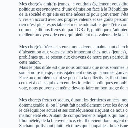
Mes cher(e)s ami(e)s jeunes, je voudrais également vous dire 
politique est synonyme d’une démission face à la République. 
de la société et qu’elle est une nécessité pour gouverner, l’é
vivre en accord avec ses propres valeurs et ses goûts perso
rien n’est plus respectable et même admirable que d’être con
comme le dit nos frères du parti GRUP, plutôt que d’adopter 
meilleur aux yeux de ceux qui piétinent nos valeurs de la jeu
Mes cher(e)s frères et sœurs, nous devons maintenant cherch
d’abstention aux votes est très important chez nous (jeunes)
problèmes qui se posent aux citoyens de notre pays particul
cette nation.
Mais le plus drôle est que nous oublions que nous sommes la 
sont à notre image, mais également nous qui sommes gouver
Face aux problèmes qui se posent à la collectivité, il est donc
ceux et à celles qui exercent des fonctions politiques en oubl
vote, nous pouvons et même devons faire un bon usage de not
Mes chere)s frères et soeurs, durant les dernières années, not
dommageable si, on l’ avait fait parellelememt avec les devoi
le déséquilibre actuel et ses conséquences risquent de nous co
malhoneteté etc. Autant de comportements négatifs qui traduis
l’honnêteté, de la bienveillance, etc. Il devient donc urgent 
Sachant qu’ils sont plutôt victimes que coupables du laxisme