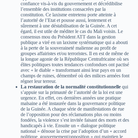
confiance vis-à-vis du gouvernement et décrédibilise
l’ensemble des institutions consacrées par la
constitution. Ce laxisme entretenu porte atteinte à
l’autorité de l’Etat et pousse aussi, lentement et
sûrement à une déstabilisation de la Guinée. A cet
égard, il est utile de méditer le cas du Mali voisin. Le
consensus mou du Président ATT dans la gestion
publique a viré en un laxisme systématique qui a abouti
à la perte de la souveraineté malienne au profit de
groupes affairistes et/ou terroristes. Il en est de même de
la longue agonie de la République Centrafricaine où ses
élites politiques toutes tendances confondues ont pactisé
avec « le diable » transformant ainsi leur pays en un
champs de ruines, démembré où des milices armées font
régner leur terreur.
La restauration de la normalité constitutionnelle
qui
s’appuie sur la primauté de l’autorité de la loi est une
urgence. En effet, ces dernières années une pratique
malsaine a été instaurée dans la gouvernance politique
de la Guinée. A chaque série de manifestations de rue
de l’opposition pour des réclamations plus ou moins
fondées, la violence s’est invitée faisant des morts et des
handicapés à vie. Ensuite un « dialogue politique
national » dénoue la crise par l’adoption d’un « accord
politique gouvernement/opposition » qui maintien le