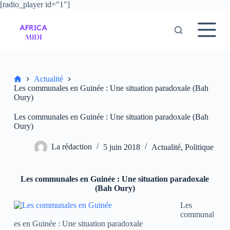
[radio_player id="1"]
P
a
s
s
e
r
a
u
Accueil
Actualité
c
Les communales en Guinée : Une situation paradoxale (Bah
o
Oury)
n
t
Les communales en Guinée : Une situation paradoxale (Bah
e
Oury)
n
u
La rédaction
5 juin 2018
Actualité
,
Politique
Les communales en Guinée : Une situation paradoxale
(Bah Oury)
Les
communal
es en Guinée : Une situation paradoxale