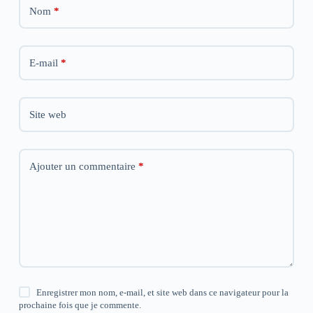
r
r
r
Nom
*
e
e
e
)
)
)
E-mail
*
Site web
Ajouter un commentaire
*
Enregistrer mon nom, e-mail, et site web dans ce navigateur pour la
prochaine fois que je commente.