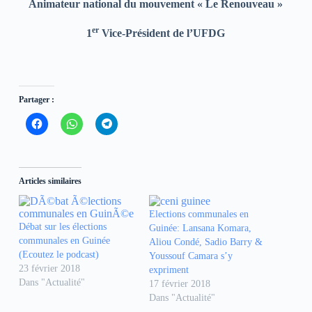
Animateur national du mouvement « Le Renouveau »
er
1
Vice-Président de l’UFDG
Partager :
C
C
C
l
l
l
i
i
i
q
q
q
u
u
u
e
e
e
z
z
z
Articles similaires
p
p
p
o
o
o
u
u
u
r
r
r
Elections communales en
p
p
p
Débat sur les élections
Guinée: Lansana Komara,
a
a
a
r
r
r
communales en Guinée
Aliou Condé, Sadio Barry &
t
t
t
(Ecoutez le podcast)
Youssouf Camara s’y
a
a
a
g
g
g
23 février 2018
expriment
e
e
e
Dans "Actualité"
r
r
r
17 février 2018
s
s
s
Dans "Actualité"
u
u
u