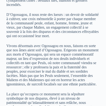
cyniquement ciblés : bestiaux tués, maisons et greniers
incendiés.
D’Ogossagou, il nous reste des lueurs : un devoir de solidarité
à cultiver, une croix mémorielle à porter par chaque membre
de la communauté peule, enfant, homme, femme, jeune et
vieux, par chaque Malien, un engagement collectif à se
souvenir à la fois des disparus et des circonstances effroyables
qui ont occasionné leur mort.
Vivons désormais avec Ogossagou en nous, faisons en sorte
que nos âmes aient soif d’Ogossagou. Erigeons un monument
aux morts d’Ogossagou, qui sera un espace commémoratif
majeur, un lieu d’expression de nos deuils individuels et
collectifs en tant que Peuls, où notre communauté viendra se
ressourcer ; elle y professera la paix et la fraternité des
peuples, pour exorciser le mal du diable et ses sordides
facéties. Mais pas que les Peuls seulement, l’ensemble des
Maliens et des Maliennes qui ont en horreur les actes
ignominieux, de surcroît focalisés sur une ethnie particulière.
La place qu’occupera ce monument sera la sépulture
symbolique de nos disparus, élevé à un niveau de
patrimonialité qu’inlassablement et sans relâche, nous