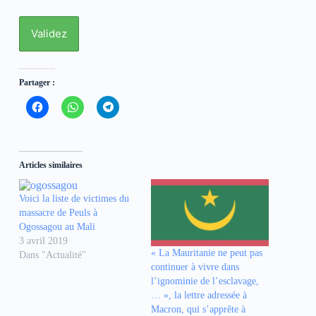
Partager :
C
C
C
l
l
l
i
i
i
q
q
q
u
u
u
e
e
e
z
z
z
Articles similaires
p
p
p
o
o
o
u
u
u
r
r
r
Voici la liste de victimes du
p
p
p
massacre de Peuls à
a
a
a
r
r
r
Ogossagou au Mali
t
t
t
3 avril 2019
a
a
a
g
g
g
« La Mauritanie ne peut pas
Dans "Actualité"
e
e
e
continuer à vivre dans
r
r
r
s
s
s
l’ignominie de l’esclavage,
u
u
u
… », la lettre adressée à
r
r
r
F
W
T
Macron, qui s’apprête à
a
h
e