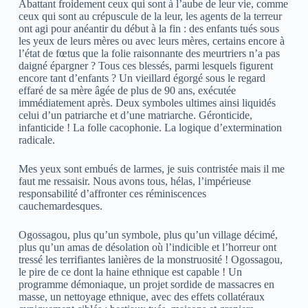
Abattant froidement ceux qui sont à l’aube de leur vie, comme
ceux qui sont au crépuscule de la leur, les agents de la terreur
ont agi pour anéantir du début à la fin : des enfants tués sous
les yeux de leurs mères ou avec leurs mères, certains encore à
l’état de fœtus que la folie raisonnante des meurtriers n’a pas
daigné épargner ? Tous ces blessés, parmi lesquels figurent
encore tant d’enfants ? Un vieillard égorgé sous le regard
effaré de sa mère âgée de plus de 90 ans, exécutée
immédiatement après. Deux symboles ultimes ainsi liquidés
celui d’un patriarche et d’une matriarche. Géronticide,
infanticide ! La folle cacophonie. La logique d’extermination
radicale.
Mes yeux sont embués de larmes, je suis contristée mais il me
faut me ressaisir. Nous avons tous, hélas, l’impérieuse
responsabilité d’affronter ces réminiscences
cauchemardesques.
Ogossagou, plus qu’un symbole, plus qu’un village décimé,
plus qu’un amas de désolation où l’indicible et l’horreur ont
tressé les terrifiantes lanières de la monstruosité ! Ogossagou,
le pire de ce dont la haine ethnique est capable ! Un
programme démoniaque, un projet sordide de massacres en
masse, un nettoyage ethnique, avec des effets collatéraux