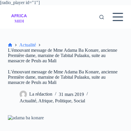
[radio_player id="1"]
P
a
s
s
e
r
a
u
Accueil
Actualité
c
L'émouvant message de Mme Adama Ba Konare, ancienne
o
Première dame, marraine de Tabital Pulaaku, suite au
n
massacre de Peuls au Mali
t
e
L’émouvant message de Mme Adama Ba Konare, ancienne
n
Première dame, marraine de Tabital Pulaaku, suite au
u
massacre de Peuls au Mali
La rédaction
31 mars 2019
Actualité
,
Afrique
,
Politique
,
Social