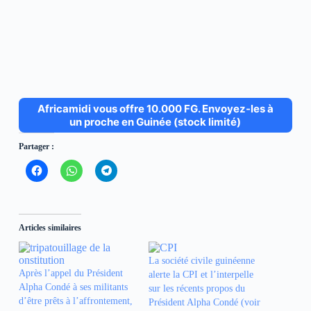
Africamidi vous offre 10.000 FG. Envoyez-les à
un proche en Guinée (stock limité)
Partager :
C
C
C
l
l
l
i
i
i
q
q
q
u
u
u
e
e
e
z
z
z
Articles similaires
p
p
p
o
o
o
u
u
u
r
r
r
La société civile guinéenne
p
p
p
Après l’appel du Président
alerte la CPI et l’interpelle
a
a
a
r
r
r
Alpha Condé à ses militants
sur les récents propos du
t
t
t
d’être prêts à l’affrontement,
Président Alpha Condé (voir
a
a
a