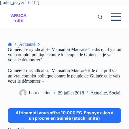
[radio_player id="1"]
P
a
s
s
e
r
a
u
Accueil
Actualité
c
Guinée: Le syndicaliste Mamadou Mansaré "Je dis qu'il y a un
o
vrai complot politique contre le peuple de Guinée et je vais
n
vous le démontrer"
t
e
Guinée: Le syndicaliste Mamadou Mansaré « Je dis qu’il y a
n
un vrai complot politique contre le peuple de Guinée et je vais
u
vous le démontrer »
La rédaction
29 juillet 2018
Actualité
,
Social
Africamidi vous offre 10.000 FG. Envoyez-les à
un proche en Guinée (stock limité)