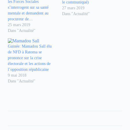
g
g
g
les Forces Sociales
le communiqué)
e
e
e
s’interrogent sur sa santé
r
r
r
27 mars 2019
s
s
s
mentale et demandent au
Dans "Actualité"
u
u
u
procureur de…
r
r
r
F
W
T
25 mars 2019
a
h
e
Dans "Actualité"
c
a
l
e
t
e
b
s
g
o
A
r
o
p
a
Guinée: Mamadou Sall élu
k
p
m
de NFD à Ratoma se
(
(
(
o
o
o
prononce sur la crise
u
u
u
électorale et les actions de
v
v
v
r
r
r
l’opposition républicaine
e
e
e
9 mai 2018
d
d
d
a
a
a
Dans "Actualité"
n
n
n
s
s
s
u
u
u
n
n
n
e
e
e
n
n
n
o
o
o
u
u
u
v
v
v
e
e
e
l
l
l
l
l
l
e
e
e