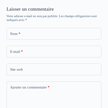
f
f
f
e
e
e
Laisser un commentaire
n
n
n
ê
ê
ê
t
t
t
Votre adresse e-mail ne sera pas publiée.
Les champs obligatoires sont
r
r
r
indiqués avec
*
e
e
e
)
)
)
Nom
*
E-mail
*
Site web
Ajouter un commentaire
*