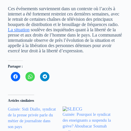
Ces événements surviennent dans un contexte où l’accès à
internet a été fortement restreint ces dernières semaines, avec
le retrait de certaines chaînes de télévision des principaux
bouquets de distribution et le brouillage de fréquences radio.
La situation
soulève des inquiétudes quant à la liberté de la
presse et aux droits de l’homme dans le pays. La communauté
internationale observe de près l’évolution de la situation et
appelle à la libération des personnes détenues pour avoir
exercé leur droit à la liberté d’expression.
Partager :
C
C
C
l
l
l
i
i
i
q
q
q
u
u
u
e
e
e
z
z
z
Articles similaires
p
p
p
o
o
o
Guinée: Sidi Diallo, syndicat
u
u
u
r
r
r
Guinée: Pourquoi le syndicat
de la presse privée parle du
p
p
p
des enseignants a suspendu la
métier de journaliste dans
a
a
a
r
r
r
grève? Aboubacar Soumah
son pays
t
t
t