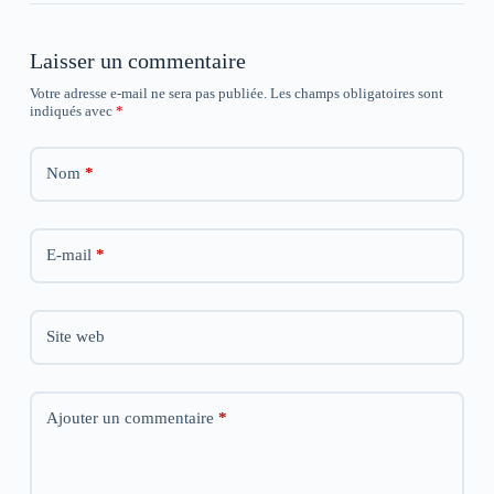
e
e
e
f
f
f
e
e
e
n
n
n
Laisser un commentaire
ê
ê
ê
t
t
t
Votre adresse e-mail ne sera pas publiée.
Les champs obligatoires sont
r
r
r
indiqués avec
*
e
e
e
)
)
)
Nom
*
E-mail
*
Site web
Ajouter un commentaire
*