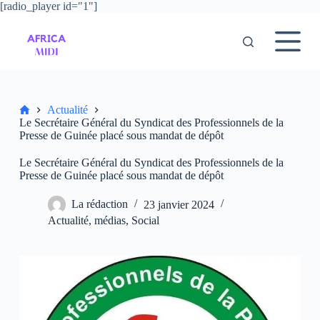
[radio_player id="1"]
P
a
s
s
e
r
a
u
Accueil
Actualité
c
Le Secrétaire Général du Syndicat des Professionnels de la
o
Presse de Guinée placé sous mandat de dépôt
n
t
Le Secrétaire Général du Syndicat des Professionnels de la
e
Presse de Guinée placé sous mandat de dépôt
n
u
La rédaction
23 janvier 2024
Actualité
,
médias
,
Social