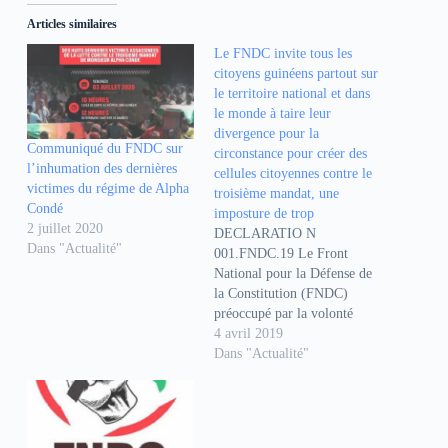
e
e
e
z
z
z
Articles similaires
p
p
p
o
o
o
Le FNDC invite tous les
u
u
u
r
r
r
citoyens guinéens partout sur
p
p
p
a
a
a
le territoire national et dans
r
r
r
le monde à taire leur
t
t
t
a
a
a
divergence pour la
g
g
g
Communiqué du FNDC sur
circonstance pour créer des
e
e
e
l’inhumation des dernières
r
r
r
cellules citoyennes contre le
s
s
s
victimes du régime de Alpha
troisième mandat, une
u
u
u
Condé
r
r
r
imposture de trop
F
W
T
2 juillet 2020
DECLARATIO N
a
h
e
Dans "Actualité"
c
a
l
001.FNDC.19 Le Front
e
t
e
National pour la Défense de
b
s
g
o
A
r
la Constitution (FNDC)
o
p
a
préoccupé par la volonté
k
p
m
(
(
(
d’accaparement du pouvoir
4 avril 2019
o
o
o
u
u
u
d’Etat par le Président de la
Dans "Actualité"
v
v
v
République, M. Alpha
r
r
r
e
e
e
Condé, met en garde contre
d
d
d
le recul démocratique et les
a
a
a
n
n
n
graves risques encourus pour
s
s
s