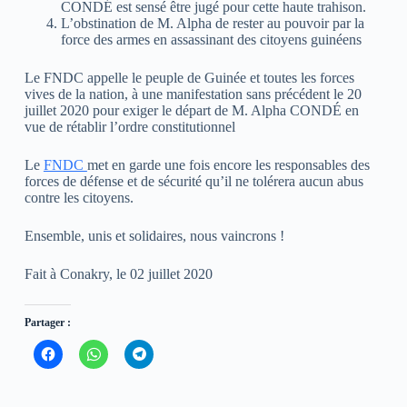
CONDÉ est sensé être jugé pour cette haute trahison.
L’obstination de M. Alpha de rester au pouvoir par la
force des armes en assassinant des citoyens guinéens
Le FNDC appelle le peuple de Guinée et toutes les forces
vives de la nation, à une manifestation sans précédent le 20
juillet 2020 pour exiger le départ de M. Alpha CONDÉ en
vue de rétablir l’ordre constitutionnel
Le
FNDC
met en garde une fois encore les responsables des
forces de défense et de sécurité qu’il ne tolérera aucun abus
contre les citoyens.
Ensemble, unis et solidaires, nous vaincrons !
Fait à Conakry, le 02 juillet 2020
Partager :
C
C
C
l
l
l
i
i
i
q
q
q
u
u
u