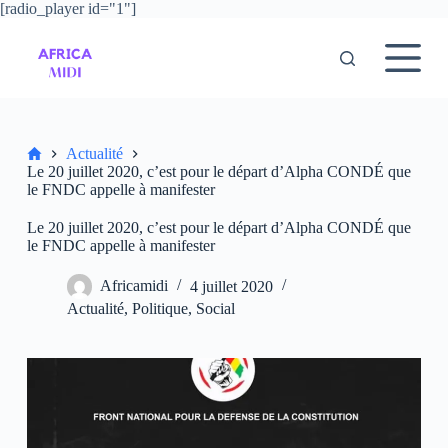
[radio_player id="1"]
P
a
s
s
e
r
a
u
Accueil
Actualité
c
Le 20 juillet 2020, c’est pour le départ d’Alpha CONDÉ que
o
le FNDC appelle à manifester
n
t
Le 20 juillet 2020, c’est pour le départ d’Alpha CONDÉ que
e
le FNDC appelle à manifester
n
u
Africamidi
4 juillet 2020
Actualité
,
Politique
,
Social