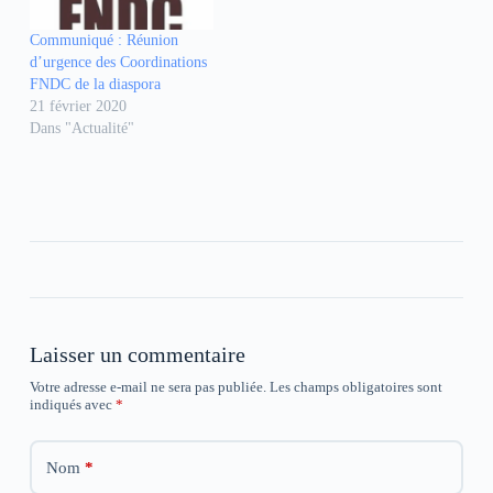
la stabilité et la sécurité en
u
u
u
n
n
n
Guinée…
e
e
e
Communiqué : Réunion
n
n
n
d’urgence des Coordinations
o
o
o
u
u
u
FNDC de la diaspora
v
v
v
21 février 2020
e
e
e
l
l
l
Dans "Actualité"
l
l
l
e
e
e
f
f
f
e
e
e
n
n
n
ê
ê
ê
t
t
t
r
r
r
e
e
e
)
)
)
Laisser un commentaire
Votre adresse e-mail ne sera pas publiée.
Les champs obligatoires sont
indiqués avec
*
Nom
*