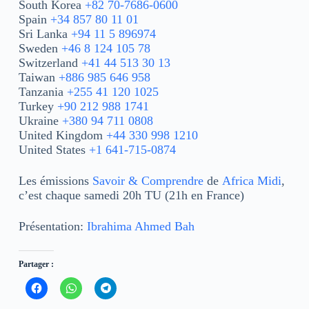
South Korea
+82 70-7686-0600
Spain
+34 857 80 11 01
Sri Lanka
+94 11 5 896974
Sweden
+46 8 124 105 78
Switzerland
+41 44 513 30 13
Taiwan
+886 985 646 958
Tanzania
+255 41 120 1025
Turkey
+90 212 988 1741
Ukraine
+380 94 711 0808
United Kingdom
+44 330 998 1210
United States
+1 641-715-0874
Les émissions
Savoir & Comprendre
de
Africa Midi
,
c’est chaque samedi 20h TU (21h en France)
Présentation:
Ibrahima Ahmed Bah
Partager :
C
C
C
l
l
l
i
i
i