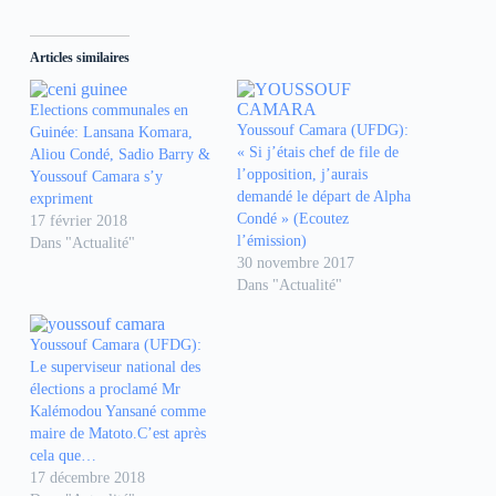
q
q
q
u
u
u
e
e
e
z
z
z
Articles similaires
p
p
p
o
o
o
u
u
u
r
r
r
Elections communales en
p
p
p
Youssouf Camara (UFDG):
Guinée: Lansana Komara,
a
a
a
r
r
r
« Si j’étais chef de file de
Aliou Condé, Sadio Barry &
t
t
t
l’opposition, j’aurais
Youssouf Camara s’y
a
a
a
g
g
g
demandé le départ de Alpha
expriment
e
e
e
Condé » (Ecoutez
17 février 2018
r
r
r
s
s
s
l’émission)
Dans "Actualité"
u
u
u
30 novembre 2017
r
r
r
F
W
T
Dans "Actualité"
a
h
e
c
a
l
e
t
e
b
s
g
Youssouf Camara (UFDG):
o
A
r
o
p
a
Le superviseur national des
k
p
m
élections a proclamé Mr
(
(
(
o
o
o
Kalémodou Yansané comme
u
u
u
maire de Matoto.C’est après
v
v
v
r
r
r
cela que…
e
e
e
17 décembre 2018
d
d
d