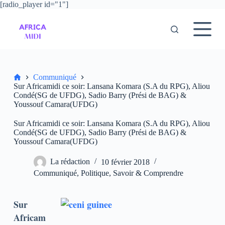
[radio_player id="1"]
P
a
s
s
e
r
a
u
Accueil
Communiqué
c
Sur Africamidi ce soir: Lansana Komara (S.A du RPG), Aliou
o
Condé(SG de UFDG), Sadio Barry (Prési de BAG) &
n
Youssouf Camara(UFDG)
t
e
Sur Africamidi ce soir: Lansana Komara (S.A du RPG), Aliou
n
Condé(SG de UFDG), Sadio Barry (Prési de BAG) &
u
Youssouf Camara(UFDG)
La rédaction
10 février 2018
Communiqué
,
Politique
,
Savoir & Comprendre
Sur
Africam