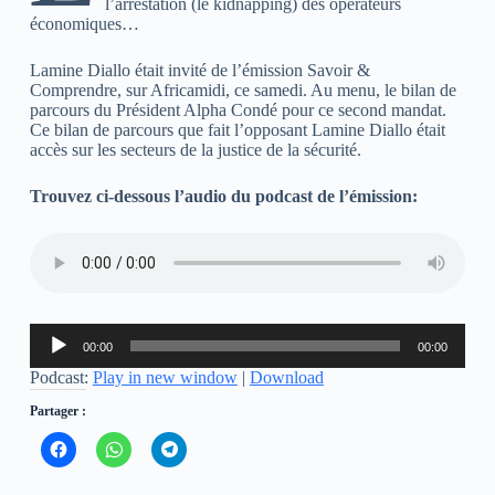
l’arrestation (le kidnapping) des opérateurs
économiques…
Lamine Diallo était invité de l’émission Savoir &
Comprendre, sur Africamidi, ce samedi. Au menu, le bilan de
parcours du Président Alpha Condé pour ce second mandat.
Ce bilan de parcours que fait l’opposant Lamine Diallo était
accès sur les secteurs de la justice de la sécurité.
Trouvez ci-dessous l’audio du podcast de l’émission:
Lecteur
00:00
00:00
audio
Podcast:
Play in new window
|
Download
Partager :
C
C
C
l
l
l
i
i
i
q
q
q