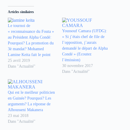
u
u
u
e
e
e
z
z
z
Articles similaires
p
p
p
o
o
o
u
u
u
r
r
r
Le tournoi de
p
p
p
Youssouf Camara (UFDG):
« reconnaissance du Fouta »
a
a
a
r
r
r
« Si j’étais chef de file de
au Président Alpha Condé:
t
t
t
l’opposition, j’aurais
Pourquoi? La promotion du
a
a
a
g
g
g
demandé le départ de Alpha
3è mandat? Mohamed
e
e
e
Condé » (Ecoutez
Lamine Keita fait le point
r
r
r
s
s
s
l’émission)
25 avril 2019
u
u
u
30 novembre 2017
r
r
r
Dans "Actualité"
F
W
T
Dans "Actualité"
a
h
e
c
a
l
e
t
e
b
s
g
o
A
r
Qui est le meilleur politicien
o
p
a
k
p
m
en Guinée? Pourquoi? Les
(
(
(
o
o
o
arguments? La réponse de
u
u
u
Alhousseni Makanera
v
v
v
r
r
r
23 mai 2018
e
e
e
Dans "Actualité"
d
d
d
a
a
a