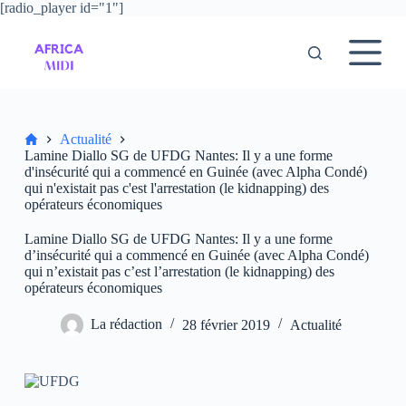
[radio_player id="1"]
P
a
s
s
e
r
a
u
Accueil
Actualité
c
Lamine Diallo SG de UFDG Nantes: Il y a une forme
o
d'insécurité qui a commencé en Guinée (avec Alpha Condé)
n
qui n'existait pas c'est l'arrestation (le kidnapping) des
t
opérateurs économiques
e
n
Lamine Diallo SG de UFDG Nantes: Il y a une forme
u
d’insécurité qui a commencé en Guinée (avec Alpha Condé)
qui n’existait pas c’est l’arrestation (le kidnapping) des
opérateurs économiques
La rédaction
28 février 2019
Actualité