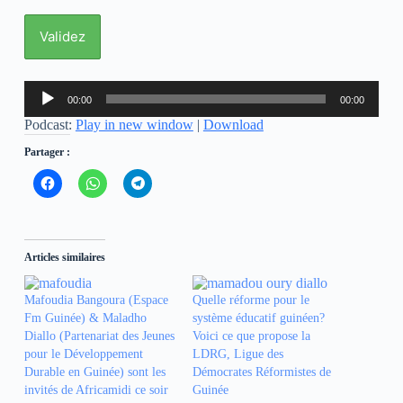
Lecteur
00:00
00:00
audio
Podcast:
Play in new window
|
Download
Partager :
C
C
C
l
l
l
i
i
i
q
q
q
u
u
u
e
e
e
z
z
z
Articles similaires
p
p
p
o
o
o
u
u
u
r
r
r
Mafoudia Bangoura (Espace
Quelle réforme pour le
p
p
p
Fm Guinée) & Maladho
système éducatif guinéen?
a
a
a
r
r
r
Diallo (Partenariat des Jeunes
Voici ce que propose la
t
t
t
pour le Développement
LDRG, Ligue des
a
a
a
g
g
g
Durable en Guinée) sont les
Démocrates Réformistes de
e
e
e
invités de Africamidi ce soir
r
r
r
Guinée
s
s
s