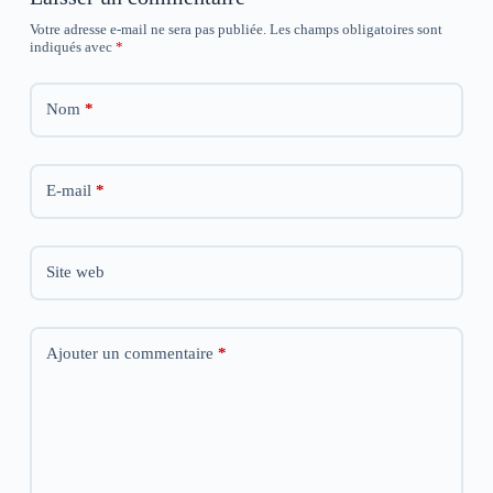
ê
ê
ê
t
t
t
Votre adresse e-mail ne sera pas publiée.
Les champs obligatoires sont
r
r
r
indiqués avec
*
e
e
e
)
)
)
Nom
*
E-mail
*
Site web
Ajouter un commentaire
*