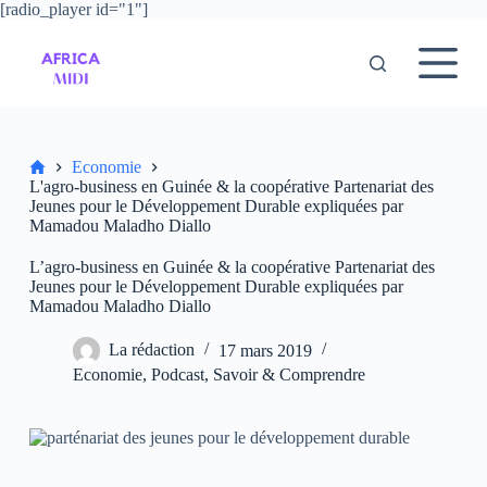
[radio_player id="1"]
P
a
s
s
e
r
a
u
Accueil
Economie
c
L'agro-business en Guinée & la coopérative Partenariat des
o
Jeunes pour le Développement Durable expliquées par
n
Mamadou Maladho Diallo
t
e
L’agro-business en Guinée & la coopérative Partenariat des
n
Jeunes pour le Développement Durable expliquées par
u
Mamadou Maladho Diallo
La rédaction
17 mars 2019
Economie
,
Podcast
,
Savoir & Comprendre