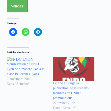
Partager :
C
C
C
l
l
l
i
i
i
q
q
q
u
u
u
e
e
e
z
z
z
Articles similaires
p
p
p
o
o
o
u
u
u
r
r
r
Manifestation du FNDC
p
p
p
Lyon ce dimanche 14h à la
a
a
a
r
r
r
place Bellecour (Lyon)
t
t
t
2 novembre 2019
a
a
a
g
g
g
Le FNDC exige la
Dans "Actualité"
e
e
e
publication de la liste des
r
r
r
s
s
s
membres du CNRD
u
u
u
(communiqué)
r
r
r
F
W
T
27 février 2022
a
h
e
Dans "Actualité"
c
a
l