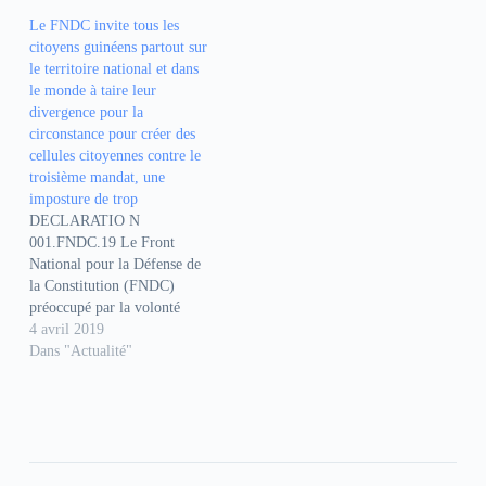
e
t
e
b
s
g
Le FNDC invite tous les
o
A
r
o
p
a
citoyens guinéens partout sur
k
p
m
le territoire national et dans
(
(
(
o
o
o
le monde à taire leur
u
u
u
divergence pour la
v
v
v
r
r
r
circonstance pour créer des
e
e
e
cellules citoyennes contre le
d
d
d
a
a
a
troisième mandat, une
n
n
n
s
s
s
imposture de trop
u
u
u
DECLARATIO N
n
n
n
e
e
e
001.FNDC.19 Le Front
n
n
n
National pour la Défense de
o
o
o
u
u
u
la Constitution (FNDC)
v
v
v
préoccupé par la volonté
e
e
e
l
l
l
d’accaparement du pouvoir
4 avril 2019
l
l
l
d’Etat par le Président de la
Dans "Actualité"
e
e
e
f
f
f
République, M. Alpha
e
e
e
Condé, met en garde contre
n
n
n
ê
ê
ê
le recul démocratique et les
t
t
t
graves risques encourus pour
r
r
r
e
e
e
la stabilité et la sécurité en
)
)
)
Guinée…