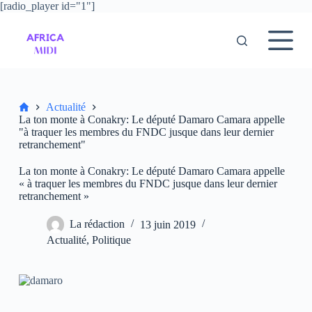
[radio_player id="1"]
P
a
s
s
e
r
a
u
Accueil
Actualité
c
La ton monte à Conakry: Le député Damaro Camara appelle
o
"à traquer les membres du FNDC jusque dans leur dernier
n
retranchement"
t
e
La ton monte à Conakry: Le député Damaro Camara appelle
n
« à traquer les membres du FNDC jusque dans leur dernier
u
retranchement »
La rédaction
13 juin 2019
Actualité
,
Politique