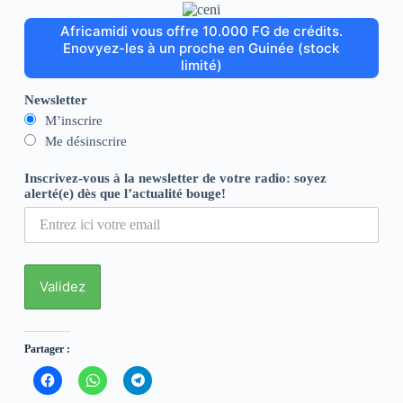
Africamidi vous offre 10.000 FG de crédits.
Enovyez-les à un proche en Guinée (stock
limité)
Newsletter
M’inscrire
Me désinscrire
Inscrivez-vous à la newsletter de votre radio: soyez
alerté(e) dès que l’actualité bouge!
Partager :
C
C
C
l
l
l
i
i
i