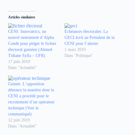
q
q
q
u
u
u
e
e
e
z
z
z
Articles similaires
p
p
p
o
o
o
u
u
u
r
r
r
CENI: Innovatrics, un
Echéances électorales: La
p
p
p
nouvel instrument d’Alpha
GECI écrit au Président de la
a
a
a
r
r
r
Condé pour piéger le fichier
CENI pour l’alerter
t
t
t
électoral guinéen (Ahmed
1 mars 2019
a
a
a
g
g
g
Tidiane Sylla – UFR)
Dans "Politique"
e
e
e
17 juin 2019
r
r
r
s
s
s
Dans "Actualité"
u
u
u
r
r
r
F
W
T
a
h
e
Guinée: L’opposition
c
a
l
e
t
e
dénonce la manière dont la
b
s
g
CENI a procédé pour le
o
A
r
o
p
a
recrutement d’un opérateur
k
p
m
technique (Voir le
(
(
(
o
o
o
communiqué)
u
u
u
12 juin 2019
v
v
v
r
r
r
Dans "Actualité"
e
e
e
d
d
d