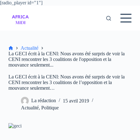
[radio_player id="1"]
P
a
s
s
e
r
a
u
Accueil
Actualité
c
La GECI écrit à la CENI: Nous avons été surpris de voir la
o
CENI rencontrer les 3 coalitions de l'opposition et la
n
mouvance seulement...
t
e
La GECI écrit à la CENI: Nous avons été surpris de voir la
n
CENI rencontrer les 3 coalitions de l’opposition et la
u
mouvance seulement…
La rédaction
15 avril 2019
Actualité
,
Politique