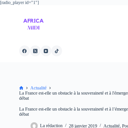
[radio_player id="1"]
P
a
s
s
e
r
a
u
c
o
n
t
e
n
u
Accueil
Actualité
La France est-elle un obstacle à la souveraineté et à l'éme
débat
La France est-elle un obstacle à la souveraineté et à l’éme
débat
La rédaction
28 janvier 2019
Actualité
,
Po