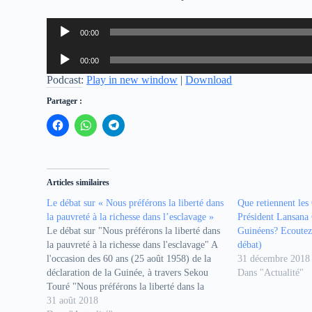
Lecteur
00:00
audio
Lecteur
00:00
audio
Podcast:
Play in new window
|
Download
Partager :
C
C
C
l
l
l
i
i
i
q
q
q
u
u
u
e
e
e
z
z
z
Articles similaires
p
p
p
o
o
o
Le débat sur « Nous préférons la liberté dans
Que retiennent les
u
u
u
r
r
r
la pauvreté à la richesse dans l’esclavage »
Président Lansana
p
p
p
Le débat sur "Nous préférons la liberté dans
a
a
a
Guinéens? Ecoutez 
r
r
r
la pauvreté à la richesse dans l'esclavage" A
débat)
t
t
t
a
a
a
l'occasion des 60 ans (25 août 1958) de la
31 décembre 2018
g
g
g
déclaration de la Guinée, à travers Sekou
Dans "Actualité"
e
e
e
r
r
r
Touré "Nous préférons la liberté dans la
s
s
s
pauvreté à la richesse dans l'esclavage",
31 août 2018
u
u
u