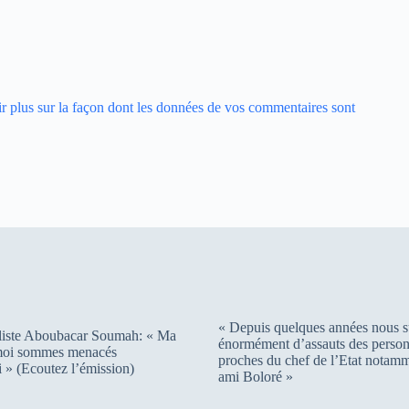
r plus sur la façon dont les données de vos commentaires sont
« Depuis quelques années nous s
liste Aboubacar Soumah: « Ma
énormément d’assauts des person
 moi sommes menacés
proches du chef de l’Etat notam
 » (Ecoutez l’émission)
ami Boloré »