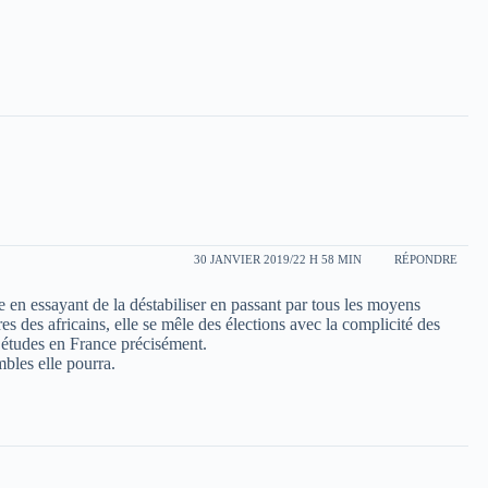
30 JANVIER 2019/22 H 58 MIN
RÉPONDRE
e en essayant de la déstabiliser en passant par tous les moyens
es des africains, elle se mêle des élections avec la complicité des
s études en France précisément.
mbles elle pourra.