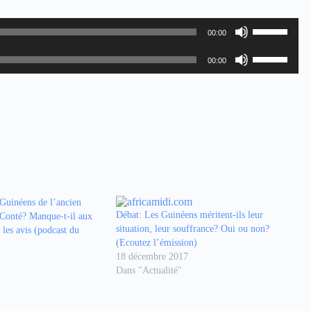
Utilisez
00:00
les
flèches
Utilisez
haut/bas
00:00
les
pour
flèches
augmenter
haut/bas
ou
pour
diminuer
augmenter
le
ou
volume.
diminuer
le
volume.
 Guinéens de l’ancien
Débat: Les Guinéens méritent-ils leur
 Conté? Manque-t-il aux
situation, leur souffrance? Oui ou non?
les avis (podcast du
(Ecoutez l’émission)
18 décembre 2017
Dans "Actualité"