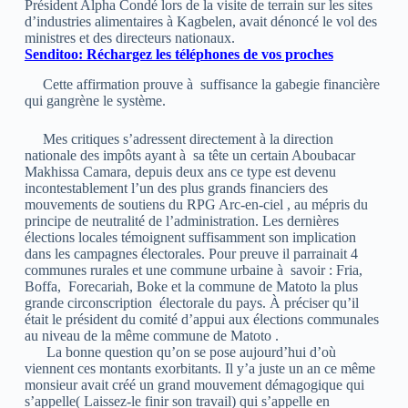
Président Alpha Condé lors de la visite de terrain sur les sites
d’industries alimentaires à Kagbelen, avait dénoncé le vol des
ministres et des directeurs nationaux.
Senditoo: Réchargez les téléphones de vos proches
Cette affirmation prouve à suffisance la gabegie financière
qui gangrène le système.
Mes critiques s’adressent directement à la direction
nationale des impôts ayant à sa tête un certain Aboubacar
Makhissa Camara, depuis deux ans ce type est devenu
incontestablement l’un des plus grands financiers des
mouvements de soutiens du RPG Arc-en-ciel , au mépris du
principe de neutralité de l’administration. Les dernières
élections locales témoignent suffisamment son implication
dans les campagnes électorales. Pour preuve il parrainait 4
communes rurales et une commune urbaine à savoir : Fria,
Boffa, Forecariah, Boke et la commune de Matoto la plus
grande circonscription électorale du pays. À préciser qu’il
était le président du comité d’appui aux élections communales
au niveau de la même commune de Matoto .
La bonne question qu’on se pose aujourd’hui d’où
viennent ces montants exorbitants. Il y’a juste un an ce même
monsieur avait créé un grand mouvement démagogique qui
s’appelle( Laissez-le finir son travail) qui s’appelle en