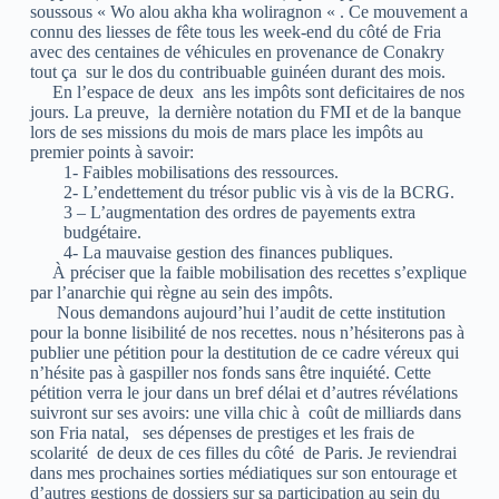
soussous « Wo alou akha kha woliragnon « . Ce mouvement a
connu des liesses de fête tous les week-end du côté de Fria
avec des centaines de véhicules en provenance de Conakry
tout ça sur le dos du contribuable guinéen durant des mois.
En l’espace de deux ans les impôts sont deficitaires de nos
jours. La preuve, la dernière notation du FMI et de la banque
lors de ses missions du mois de mars place les impôts au
premier points à savoir:
1- Faibles mobilisations des ressources.
2- L’endettement du trésor public vis à vis de la BCRG.
3 – L’augmentation des ordres de payements extra
budgétaire.
4- La mauvaise gestion des finances publiques.
À préciser que la faible mobilisation des recettes s’explique
par l’anarchie qui règne au sein des impôts.
Nous demandons aujourd’hui l’audit de cette institution
pour la bonne lisibilité de nos recettes. nous n’hésiterons pas à
publier une pétition pour la destitution de ce cadre véreux qui
n’hésite pas à gaspiller nos fonds sans être inquiété. Cette
pétition verra le jour dans un bref délai et d’autres révélations
suivront sur ses avoirs: une villa chic à coût de milliards dans
son Fria natal, ses dépenses de prestiges et les frais de
scolarité de deux de ces filles du côté de Paris. Je reviendrai
dans mes prochaines sorties médiatiques sur son entourage et
d’autres gestions de dossiers sur sa participation au sein du