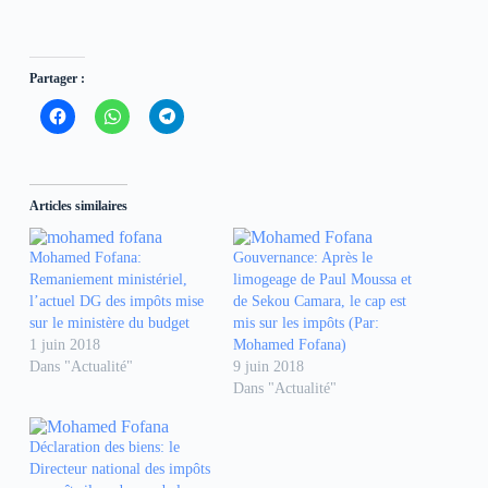
Partager :
C
C
C
l
l
l
i
i
i
q
q
q
u
u
u
e
e
e
z
z
z
Articles similaires
p
p
p
o
o
o
u
u
u
r
r
r
Mohamed Fofana:
Gouvernance: Après le
p
p
p
Remaniement ministériel,
limogeage de Paul Moussa et
a
a
a
r
r
r
l’actuel DG des impôts mise
de Sekou Camara, le cap est
t
t
t
sur le ministère du budget
mis sur les impôts (Par:
a
a
a
g
g
g
1 juin 2018
Mohamed Fofana)
e
e
e
Dans "Actualité"
r
r
r
9 juin 2018
s
s
s
Dans "Actualité"
u
u
u
r
r
r
F
W
T
a
h
e
Déclaration des biens: le
c
a
l
e
t
e
Directeur national des impôts
b
s
g