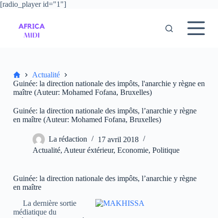
[radio_player id="1"]
P
a
s
s
e
r
a
u
Accueil
Actualité
c
Guinée: la direction nationale des impôts, l'anarchie y règne en
o
maître (Auteur: Mohamed Fofana, Bruxelles)
n
t
Guinée: la direction nationale des impôts, l’anarchie y règne
e
en maître (Auteur: Mohamed Fofana, Bruxelles)
n
u
La rédaction
17 avril 2018
Actualité
,
Auteur éxtérieur
,
Economie
,
Politique
Guinée: la direction nationale des impôts, l’anarchie y règne
en maître
La dernière sortie
médiatique du