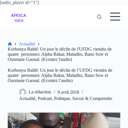
[radio_player id="1"]
P
a
s
s
e
r
a
u
Accueil
Actualité
c
Korbonya Baldé: Un jour le déclin de l'UFDG viendra de
o
quatre personnes: Alpha Bakar, Maladho, Bano Sow et
n
Ousmane Gaoual. (Ecoutez l'audio)
t
e
Korbonya Baldé: Un jour le déclin de l’UFDG viendra de
n
quatre personnes: Alpha Bakar, Maladho, Bano Sow et
u
Ousmane Gaoual. (Ecoutez l’audio)
La rédaction
9 avril 2018
Actualité
,
Podcast
,
Politique
,
Savoir & Comprendre