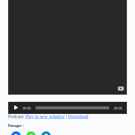
Lecteur
00:00
00:00
audio
Podcast:
Play in new window
|
Download
Partager :