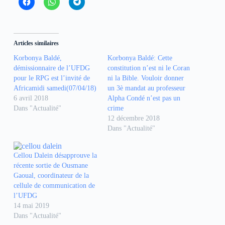
C
C
C
l
l
l
i
i
i
q
q
q
u
u
u
e
e
e
z
z
z
Articles similaires
p
p
p
o
o
o
Korbonya Baldé,
Korbonya Baldé: Cette
u
u
u
r
r
r
démissionnaire de l’UFDG
constitution n’est ni le Coran
p
p
p
pour le RPG est l’invité de
a
a
a
ni la Bible. Vouloir donner
r
r
r
Africamidi samedi(07/04/18)
un 3è mandat au professeur
t
t
t
a
a
a
6 avril 2018
Alpha Condé n’est pas un
g
g
g
Dans "Actualité"
crime
e
e
e
r
r
r
12 décembre 2018
s
s
s
Dans "Actualité"
u
u
u
r
r
r
F
W
T
a
h
e
Cellou Dalein désapprouve la
c
a
l
e
t
e
récente sortie de Ousmane
b
s
g
Gaoual, coordinateur de la
o
A
r
o
p
a
cellule de communication de
k
p
m
l’UFDG
(
(
(
o
o
o
14 mai 2019
u
u
u
v
v
v
Dans "Actualité"
r
r
r