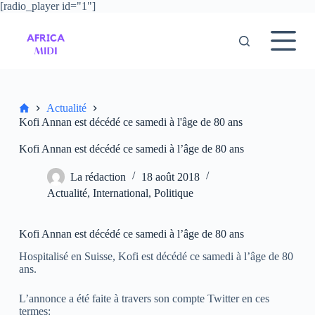
[radio_player id="1"]
P
a
s
s
e
r
a
u
Accueil
Actualité
c
Kofi Annan est décédé ce samedi à l'âge de 80 ans
o
n
Kofi Annan est décédé ce samedi à l’âge de 80 ans
t
e
La rédaction
18 août 2018
n
u
Actualité
,
International
,
Politique
Kofi Annan est décédé ce samedi à l’âge de 80 ans
Hospitalisé en Suisse, Kofi est décédé ce samedi à l’âge de 80
ans.
L’annonce a été faite à travers son compte Twitter en ces
termes: