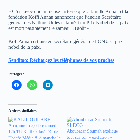
« C’est avec une immense tristesse que la famille Annan et la
fondation Koffi Annan annoncent que l’ancien Secrétaire
général des Nations Unies et lauréat du Prix Nobel de la paix,
est mort paisiblement le samedi 18 août »
Kofi Annan est ancien secrétaire général de l’ONU et prix
nobel de la paix.
Senditoo: Réchargez les téléphones de vos proches
Partager :
C
C
C
l
l
l
i
i
i
q
q
q
u
u
u
e
e
e
z
z
z
Articles similaires
p
p
p
o
o
o
u
u
u
r
r
r
Africamidi reçoit ce samedi
p
p
p
Aboubacar Soumah explique
17h TU Kalil Oularé DG de
a
a
a
r
r
r
tout sur son « exclusion »
Hadafo Média & dimanche le