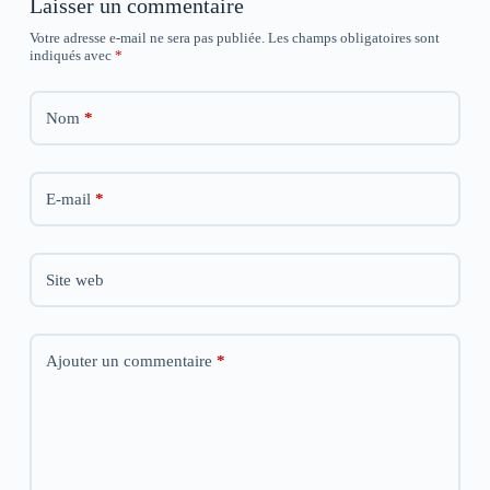
Laisser un commentaire
l
l
l
e
e
e
Votre adresse e-mail ne sera pas publiée.
f
f
f
Les champs obligatoires sont
e
e
e
indiqués avec
*
n
n
n
ê
ê
ê
t
t
t
r
r
r
Nom
*
e
e
e
)
)
)
E-mail
*
Site web
Ajouter un commentaire
*