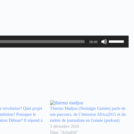
Utilisez
00:00
les
flèches
haut/bas
pour
augmenter
ou
diminuer
le
volume.
e révolution? Quel projet
Thierno Madjou (Nostalgie Guinée) parle de
ambition? Pourquoi le
son parcours, de l’émission Africa2015 et du
ion Débout? Il répond à
métier de journaliste en Guinée (podcast)
3 décembre 2018
Dans "Actualité"