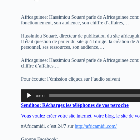
Africaguinee: Hassimiou Souaré parle de Africaguinee.com: s
fonctionnement, son audience, son chiffre d’affaires,…
Hassimiou Souaré, directeur de publication du site africagu
Il était question de parler du site qu’il dirige: la création d
personnel, ses ressources, son audience,…
Africaguinee: Hassimiou Souaré parle de Africaguinee.com: s
chiffre d’affaires,…
Pour écouter l’émission cliquez sur l’audio suivant
Lecteur
00:00
audio
s
roche
Senditoo: Réchargez les téléphones de vos p
Vous voulez créer votre site internet, votre blog, le site de
#Africamidi, c’est 24/7 sur
http://africamidi.com/
Groupe Facebook: