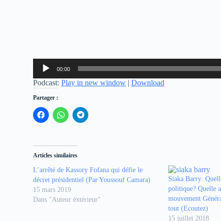
Lecteur
00:00
audio
Podcast:
Play in new window
|
Download
Partager :
C
C
C
l
l
l
i
i
i
q
q
q
u
u
u
e
e
e
z
z
z
Articles similaires
p
p
p
o
o
o
L’arrêté de Kassory Fofana qui défie le
u
u
u
r
r
r
Siaka Barry: Quell
décret présidentiel (Par Youssouf Camara)
p
p
p
politique? Quelle 
15 mars 2019
a
a
a
r
r
r
mouvement Générat
Dans "Auteur éxtérieur"
t
t
t
tout (Ecoutez)
a
a
a
g
g
g
15 juillet 2018