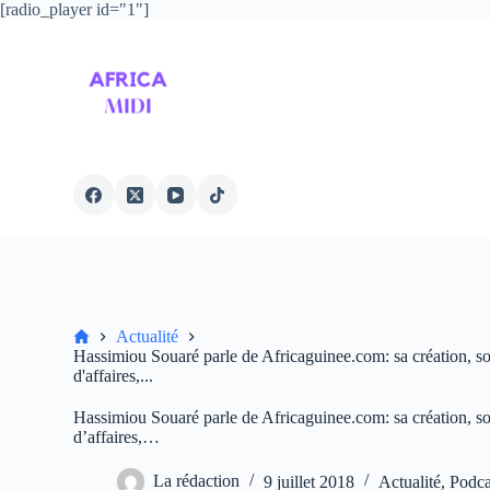
[radio_player id="1"]
P
a
s
s
e
r
a
u
c
o
n
t
e
n
u
Accueil
Actualité
Hassimiou Souaré parle de Africaguinee.com: sa création, so
d'affaires,...
Hassimiou Souaré parle de Africaguinee.com: sa création, so
d’affaires,…
La rédaction
9 juillet 2018
Actualité
,
Podca