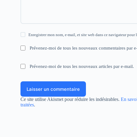
e
e
e
n
n
n
ê
ê
ê
t
t
t
r
r
r
e
e
e
)
)
)
Enregistrer mon nom, e-mail, et site web dans ce navigateur pour 
Prévenez-moi de tous les nouveaux commentaires par e-
Prévenez-moi de tous les nouveaux articles par e-mail.
Laisser un commentaire
Ce site utilise Akismet pour réduire les indésirables.
En savoi
traitées
.