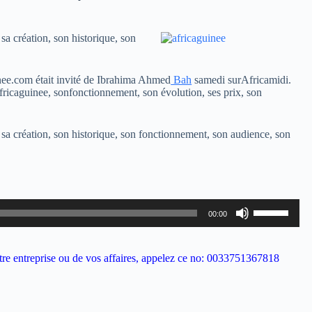
a création, son historique, son
inee.com était invité de Ibrahima Ahmed
Bah
samedi surAfricamidi.
e Africaguinee, sonfonctionnement, son évolution, ses prix, son
a création, son historique, son fonctionnement, son audience, son
Utilisez
00:00
les
flèches
haut/bas
pour
 votre entreprise ou de vos affaires, appelez ce no: 0033751367818
augmenter
ou
diminuer
le