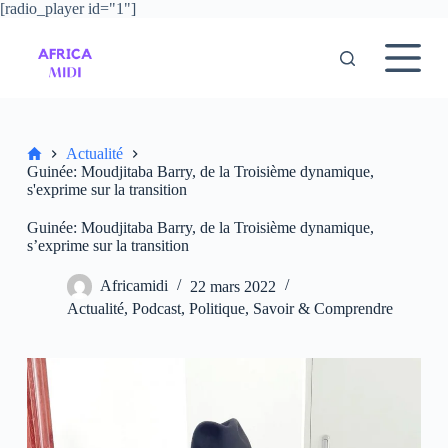
[radio_player id="1"]
P
a
s
s
e
r
a
u
Accueil
Actualité
c
Guinée: Moudjitaba Barry, de la Troisième dynamique,
o
s'exprime sur la transition
n
t
Guinée: Moudjitaba Barry, de la Troisième dynamique,
e
s’exprime sur la transition
n
u
Africamidi
22 mars 2022
Actualité
,
Podcast
,
Politique
,
Savoir & Comprendre