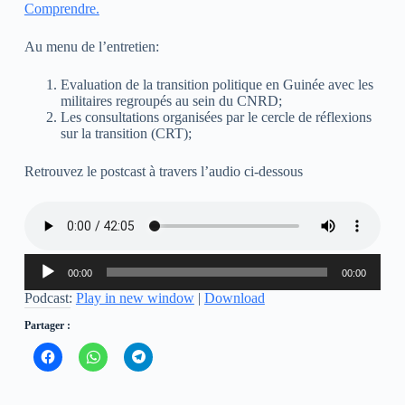
Comprendre.
Au menu de l’entretien:
Evaluation de la transition politique en Guinée avec les
militaires regroupés au sein du CNRD;
Les consultations organisées par le cercle de réflexions
sur la transition (CRT);
Retrouvez le postcast à travers l’audio ci-dessous
Lecteur
00:00
00:00
audio
Podcast:
Play in new window
|
Download
Partager :
C
C
C
l
l
l
i
i
i
q
q
q
u
u
u