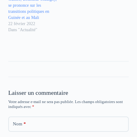
s
s
s
u
u
u
se prononce sur les
n
n
n
transitions politiques en
e
e
e
n
n
n
Guinée et au Mali
o
o
o
22 février 2022
u
u
u
v
v
v
Dans "Actualité"
e
e
e
l
l
l
l
l
l
e
e
e
f
f
f
e
e
e
n
n
n
ê
ê
ê
t
t
t
r
r
r
e
e
e
)
)
)
Laisser un commentaire
Votre adresse e-mail ne sera pas publiée.
Les champs obligatoires sont
indiqués avec
*
Nom
*