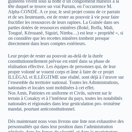
guinéens vivent sous la botte d’un conglomérat mafieux à la
tête duquel se trouve un vrai Parrain, en l’occurrence M.
Alpha CONDÉ. A ce jour, le seul projet connu de ce parrain
et de ses lieutenants, est de rester au pouvoir à vie pour faire
fructifier les ressources de leurs rapines. La Guinée dans ses
parties dotées de ressources minières (Boké, Boffa, Mali,
Tougué, Kérouanè, Siguiri, Nimba…) est leur « propriété », si
on considère que les recettes minières tombent presque
directement dans leurs comptes extérieurs.
Leur projet de rester au pouvoir au-delà de la durée
constitutionnellement prévue est entré dans sa phase de
réalisation effective. Les équipes de personnes qui, de leur
propre volonté se vouent corps et âme à faire de ce projet
ILLÉGAL et ILLÉGITME une réalité, sont déjà à l’œuvre sur
l’ensemble du territoire national. Toutes les Administrations,
nationales et locales sont mobilisées à cet effet.
Nos Amis, Patriotes en uniforme et Civils, suivent sur le
terrain à Conakry et à l’intérieur du pays, toutes les notabilités
nationales et régionales dans leur gesticulation pro- troisième
mandat, pourtant anticonstitutionnel.
Dès maintenant nous vous livrons une liste non exhaustive des
personnalités qui dans leur position dans l’administration
générale, dans les forces de sécurité, et dans la magistrature,