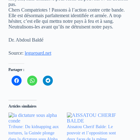
pas.
Chers Compatriotes ! Passons à l’action contre cette bande.
Elle est désormais parfaitement identifiée et armée. A trop
hésiter, c’est elle qui mettra notre pays à feu et à sang.
Neutralisons-les avant qu’ils ne détruisent notre pays.
Dr. Abdoul Baldé
Source:
leguepard.net
Partager :
C
C
C
l
l
l
i
i
i
q
q
q
u
u
u
e
e
e
z
z
z
Articles similaires
p
p
p
o
o
o
u
u
u
r
r
r
p
p
p
Tribune: Du kidnapping aux
Aissatou Cherif Balde: Le
a
a
a
r
r
r
tortures, la Guinée plonge
pouvoir et l’opposition sont
t
t
t
dans la dictature sous Alpha
deux faces de la même