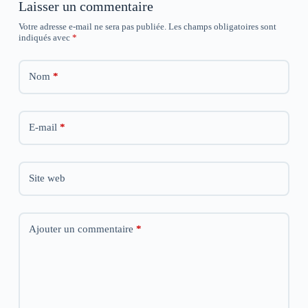
Laisser un commentaire
e
e
e
f
f
f
e
e
e
Votre adresse e-mail ne sera pas publiée.
Les champs obligatoires sont
n
n
n
indiqués avec
*
ê
ê
ê
t
t
t
r
r
r
e
e
e
Nom
*
)
)
)
E-mail
*
Site web
Ajouter un commentaire
*