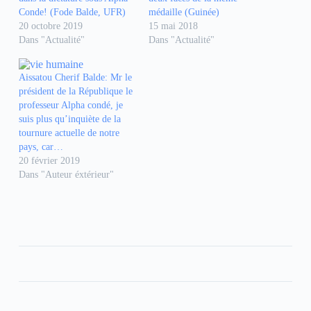
a
a
a
g
g
g
Conde! (Fode Balde, UFR)
médaille (Guinée)
e
e
e
20 octobre 2019
15 mai 2018
r
r
r
s
s
s
Dans "Actualité"
Dans "Actualité"
u
u
u
r
r
r
F
W
T
a
h
e
Aissatou Cherif Balde: Mr le
c
a
l
e
t
e
président de la République le
b
s
g
professeur Alpha condé, je
o
A
r
o
p
a
suis plus qu’inquiète de la
k
p
m
tournure actuelle de notre
(
(
(
o
o
o
pays, car…
u
u
u
20 février 2019
v
v
v
r
r
r
Dans "Auteur éxtérieur"
e
e
e
d
d
d
a
a
a
n
n
n
s
s
s
u
u
u
n
n
n
e
e
e
n
n
n
o
o
o
u
u
u
v
v
v
e
e
e
l
l
l
l
l
l