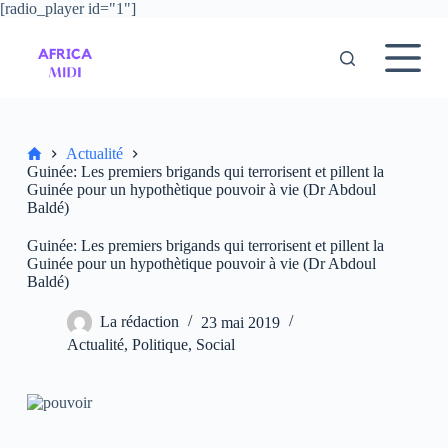
[radio_player id="1"]
P
a
s
s
e
r
a
u
Accueil
Actualité
c
Guinée: Les premiers brigands qui terrorisent et pillent la
o
Guinée pour un hypothètique pouvoir à vie (Dr Abdoul
n
Baldé)
t
e
Guinée: Les premiers brigands qui terrorisent et pillent la
n
Guinée pour un hypothètique pouvoir à vie (Dr Abdoul
u
Baldé)
La rédaction
23 mai 2019
Actualité
,
Politique
,
Social