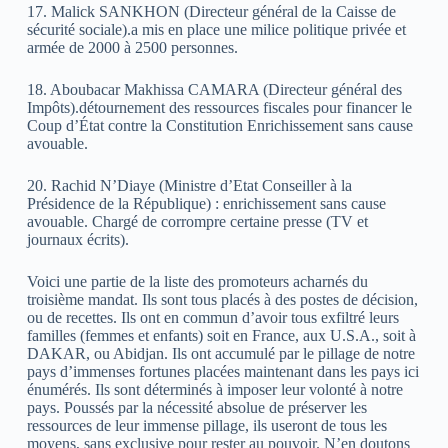
17. Malick SANKHON (Directeur général de la Caisse de
sécurité sociale).a mis en place une milice politique privée et
armée de 2000 à 2500 personnes.
18. Aboubacar Makhissa CAMARA (Directeur général des
Impôts).détournement des ressources fiscales pour financer le
Coup d’État contre la Constitution Enrichissement sans cause
avouable.
20. Rachid N’Diaye (Ministre d’Etat Conseiller à la
Présidence de la République) : enrichissement sans cause
avouable. Chargé de corrompre certaine presse (TV et
journaux écrits).
Voici une partie de la liste des promoteurs acharnés du
troisième mandat. Ils sont tous placés à des postes de décision,
ou de recettes. Ils ont en commun d’avoir tous exfiltré leurs
familles (femmes et enfants) soit en France, aux U.S.A., soit à
DAKAR, ou Abidjan. Ils ont accumulé par le pillage de notre
pays d’immenses fortunes placées maintenant dans les pays ici
énumérés. Ils sont déterminés à imposer leur volonté à notre
pays. Poussés par la nécessité absolue de préserver les
ressources de leur immense pillage, ils useront de tous les
moyens, sans exclusive pour rester au pouvoir. N’en doutons