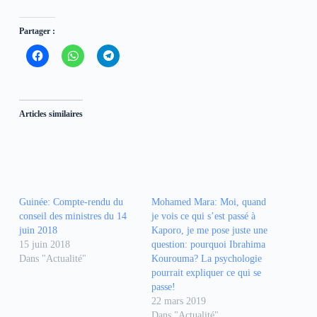
Partager :
C
C
C
l
l
l
i
i
i
q
q
q
u
u
u
e
e
e
z
z
z
Articles similaires
p
p
p
o
o
o
u
u
u
r
r
r
Mohamed Mara: Moi, quand
p
p
p
je vois ce qui s’est passé à
a
a
a
r
r
r
Guinée: Compte-rendu du
Kaporo, je me pose juste une
t
t
t
conseil des ministres du 14
question: pourquoi Ibrahima
a
a
a
g
g
g
juin 2018
Kourouma? La psychologie
e
e
e
15 juin 2018
r
r
r
pourrait expliquer ce qui se
s
s
s
Dans "Actualité"
passe!
u
u
u
r
r
r
22 mars 2019
F
W
T
Dans "Actualité"
a
h
e
c
a
l
e
t
e
b
s
g
Désormais, le Niger interdit
o
A
r
o
p
a
ses ministres et députés de se