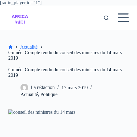
[radio_player id="1"]
P
a
s
s
e
r
a
u
Accueil
Actualité
c
Guinée: Compte rendu du conseil des ministres du 14 mars
o
2019
n
t
Guinée: Compte rendu du conseil des ministres du 14 mars
e
2019
n
u
La rédaction
17 mars 2019
Actualité
,
Politique