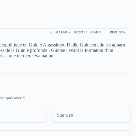
28 DÉCEMBRE 2020/13 H 08 MIN
RÉPONDRE
 sociopolitique en Guin e Algassimou Diallo Guineematin est apparu
s de la Guin e profonde . Guinee : avant la formation d’un
s a une derniere evaluation
 indiqués avec
*
Site web