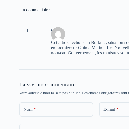
n
n
n
s
s
s
u
u
u
Un commentaire
n
n
n
e
e
e
n
n
n
o
o
o
u
u
u
Олеся
v
v
v
e
e
e
l
l
l
Cet article lections au Burkina, situation
l
l
l
e
e
e
en premier sur Guin e Matin – Les Nouvelle
f
f
f
nouveau Gouvernement, les ministres soumi
e
e
e
n
n
n
ê
ê
ê
t
t
t
r
r
r
e
e
e
)
)
)
Laisser un commentaire
Votre adresse e-mail ne sera pas publiée.
Les champs obligatoires sont
Nom
*
E-mail
*