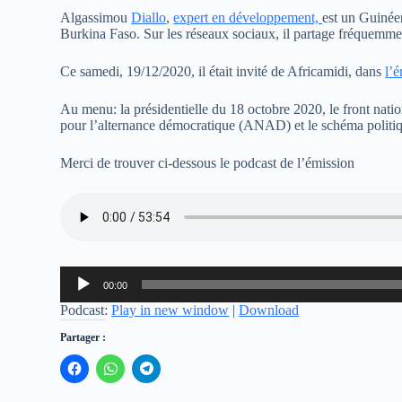
Algassimou
Diallo
,
expert en développement,
est un Guinéen
Burkina Faso. Sur les réseaux sociaux, il partage fréquemmen
Ce samedi, 19/12/2020, il était invité de Africamidi, dans
l’
Au menu: la présidentielle du 18 octobre 2020, le front natio
pour l’alternance démocratique (ANAD) et le schéma politi
Merci de trouver ci-dessous le podcast de l’émission
Lecteur
00:00
audio
Podcast:
Play in new window
|
Download
Partager :
C
C
C
l
l
l
i
i
i
q
q
q