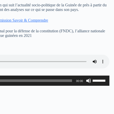
 qui suit l’actualité socio-politique de la Guinée de près à partir du
t des analyses sur ce qui se passe dans son pays.
émission Savoir & Comprendre
nal pour la défense de la constitution (FNDC), l’alliance nationale
que guinéen en 2021
Utilisez
00:00
les
flèches
haut/bas
pour
augmenter
ou
diminuer