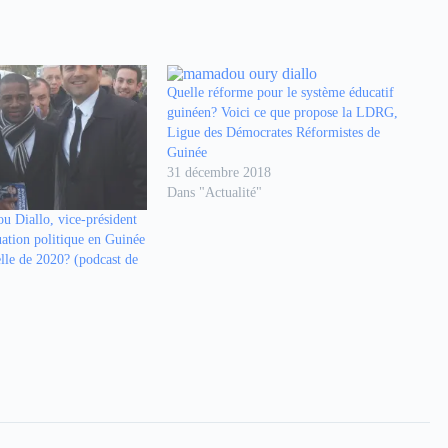
le
volume.
Quelle réforme pour le système éducatif
guinéen? Voici ce que propose la LDRG,
Ligue des Démocrates Réformistes de
Guinée
31 décembre 2018
Dans "Actualité"
u Diallo, vice-président
uation politique en Guinée
elle de 2020? (podcast de