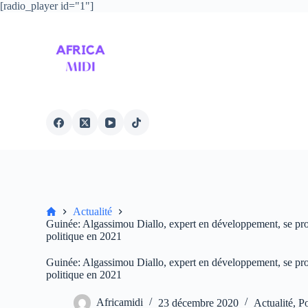
[radio_player id="1"]
P
a
s
s
e
r
a
u
c
o
n
t
e
n
u
Accueil
Actualité
Guinée: Algassimou Diallo, expert en développement, se pr
politique en 2021
Guinée: Algassimou Diallo, expert en développement, se pr
politique en 2021
Africamidi
23 décembre 2020
Actualité
,
P