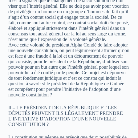
Il est à signaler que le changement de la constitution ne doit
viser que l’intérêt général. Elle ne doit pas avoir pour vocation
de privilégier un homme ou un groupe d’hommes du fait qu’il
s’agit d’un contrat social qui engage toute la société. De ce
fait, comme tout autre contrat, ce contrat social doit être pensé,
élaboré et appliqué strictement dans l’intérêt général dans un
consensus tout aussi général car la loi au sens large du terme,
n’est autre que l’expression de la volonté générale.
Avec cette volonté du président Alpha Condé de faire adopter
une nouvelle constitution, on peut légitimement affirmer qu’on
est face à une fraude à la loi et un détournement de pouvoir
qui consiste, pour le président de la République, d’utiliser son
pouvoir pour un but autre que l’intérêt général pour lequel son
pouvoir lui a été confié par le peuple. Ce projet est dépourvu
de tout fondement juridique et c’est ce constat qui induit la
question à savoir si le président de la République de Guinée
est compétent pour prendre l’initiative de l’adoption d’une
nouvelle constitution ?
II – LE PRÉSIDENT DE LA RÉPUBLIQUE ET LES
DÉPUTÉS PEUVENT-ILS LÉGALEMENT PRENDRE
L’INITIATIVE D’ADOPTION D’UNE NOUVELLE
CONSTITUTION ?
La constitution guinéenne ne prévoit que deux possibilités de