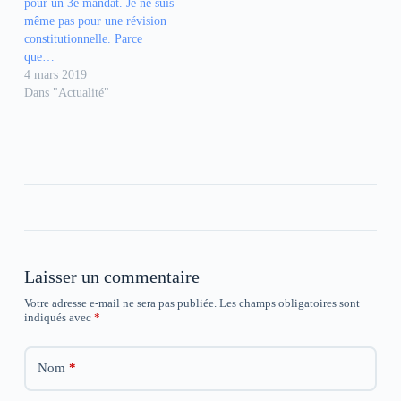
pour un 3è mandat. Je ne suis
d
d
d
a
a
a
même pas pour une révision
n
n
n
constitutionnelle. Parce
s
s
s
u
u
u
que…
n
n
n
4 mars 2019
e
e
e
n
n
n
Dans "Actualité"
o
o
o
u
u
u
v
v
v
e
e
e
l
l
l
l
l
l
e
e
e
f
f
f
e
e
e
n
n
n
ê
ê
ê
t
t
t
r
r
r
e
e
e
)
)
)
Laisser un commentaire
Votre adresse e-mail ne sera pas publiée.
Les champs obligatoires sont
indiqués avec
*
Nom
*