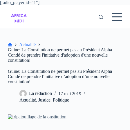
[radio_player id="1"]
P
a
s
s
e
r
a
u
Accueil
Actualité
c
Guine: La Constitution ne permet pas au Président Alpha
o
Condé de prendre l'initiative d'adoption d'une nouvelle
n
constitution!
t
e
Guine: La Constitution ne permet pas au Président Alpha
n
Condé de prendre l’initiative d’adoption d’une nouvelle
u
constitution!
La rédaction
17 mai 2019
Actualité
,
Justice
,
Politique