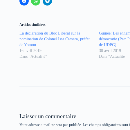
C
C
C
l
l
l
i
i
i
q
q
q
u
u
u
e
e
e
z
z
z
Articles similaires
p
p
p
o
o
o
La déclaration du Bloc Libéral sur la
Guinée: Les ennem
u
u
u
r
r
r
nomination de Colonel Issa Camara, préfet
démocratie (Par: P
p
p
p
de Yomou
a
a
a
de UDPG)
r
r
r
16 avril 2019
30 avril 2019
t
t
t
a
a
a
Dans "Actualité"
Dans "Actualité"
g
g
g
e
e
e
r
r
r
s
s
s
u
u
u
r
r
r
F
W
T
a
h
e
c
a
l
e
t
e
b
s
g
o
A
r
o
p
a
k
p
m
(
(
(
Laisser un commentaire
o
o
o
u
u
u
v
v
v
Votre adresse e-mail ne sera pas publiée.
Les champs obligatoires sont
r
r
r