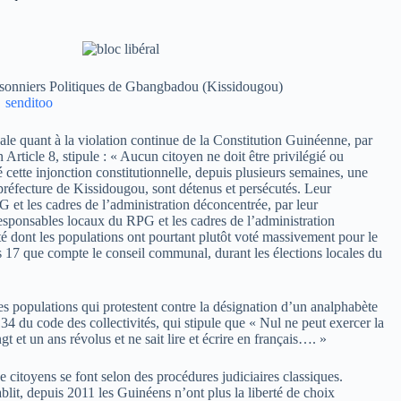
isonniers Politiques de Gbangbadou (Kis
sidougou)
nale quant à la violation continue de la Constitution Guinéenne, par
Article 8, stipule : « Aucun citoyen ne doit être privilégié ou
cette injonction constitutionnelle, depuis plusieurs semaines, une
préfecture de Kissidougou, sont détenus et persécutés. Leur
G et les cadres de l’administration déconcentrée, par leur
responsables locaux du RPG et les cadres de l’administration
é dont les populations ont pourtant plutôt voté massivement pour le
s 17 que compte le conseil communal, durant les élections locales du
 les populations qui protestent contre la désignation d’un analphabète
4 du code des collectivités, qui stipule que « Nul ne peut exercer la
t et un ans révolus et ne sait lire et écrire en français…. »
 de citoyens se font selon des procédures judiciaires classiques.
it, depuis 2011 les Guinéens n’ont plus la liberté de choix