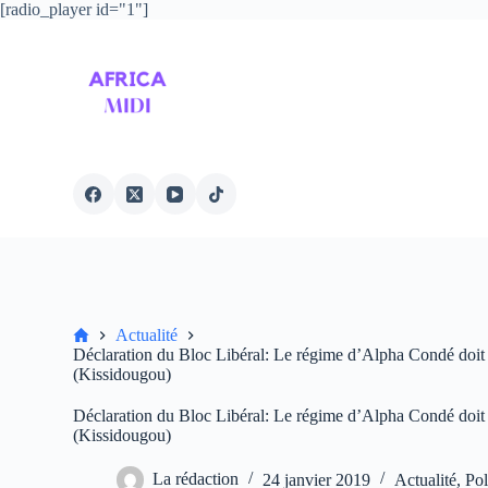
[radio_player id="1"]
P
a
s
s
e
r
a
u
c
o
n
t
e
n
u
Accueil
Actualité
Déclaration du Bloc Libéral: Le régime d’Alpha Condé doit 
(Kissidougou)
Déclaration du Bloc Libéral: Le régime d’Alpha Condé doit 
(Kissidougou)
La rédaction
24 janvier 2019
Actualité
,
Pol