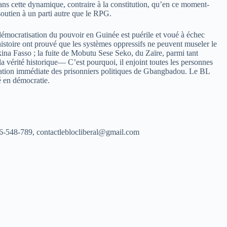
ans cette dynamique, contraire à la constitution, qu’en ce moment-
outien à un parti autre que le RPG.
démocratisation du pouvoir en Guinée est puérile et voué à échec
histoire ont prouvé que les systèmes oppressifs ne peuvent museler le
na Fasso ; la fuite de Mobutu Sese Seko, du Zaïre, parmi tant
la vérité historique— C’est pourquoi, il enjoint toutes les personnes
ération immédiate des prisonniers politiques de Gbangbadou. Le BL
té en démocratie.
6-548-789, contactleblocliberal@gmail.com