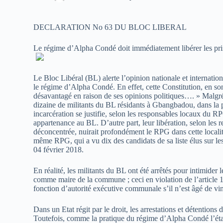
DECLARATION No 63 DU BLOC LIBERAL
Le régime d’Alpha Condé doit immédiatement libérer les pr
Le Bloc Libéral (BL) alerte l’opinion nationale et internatio
le régime d’Alpha Condé. En effet, cette Constitution, en son 
désavantagé en raison de ses opinions politiques…. » Malgré 
dizaine de militants du BL résidants à Gbangbadou, dans la 
incarcération se justifie, selon les responsables locaux du RP
appartenance au BL. D’autre part, leur libération, selon les 
déconcentrée, nuirait profondément le RPG dans cette localit
même RPG, qui a vu dix des candidats de sa liste élus sur le
04 février 2018.
En réalité, les militants du BL ont été arrêtés pour intimider
comme maire de la commune ; ceci en violation de l’article 13
fonction d’autorité exécutive communale s’il n’est âgé de ving
Dans un Etat régit par le droit, les arrestations et détentions
Toutefois, comme la pratique du régime d’Alpha Condé l’établ