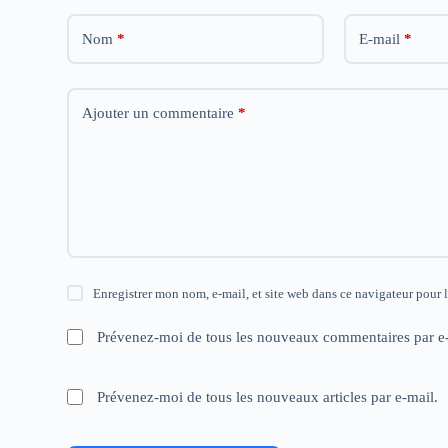
e
e
e
d
d
d
a
a
a
Nom
*
E-mail
*
n
n
n
s
s
s
u
u
u
n
n
n
e
e
e
n
n
n
Ajouter un commentaire
*
o
o
o
u
u
u
v
v
v
e
e
e
l
l
l
l
l
l
e
e
e
f
f
f
e
e
e
n
n
n
ê
ê
ê
t
t
t
r
r
r
e
e
e
Enregistrer mon nom, e-mail, et site web dans ce navigateur pour 
)
)
)
Prévenez-moi de tous les nouveaux commentaires par e-
Prévenez-moi de tous les nouveaux articles par e-mail.