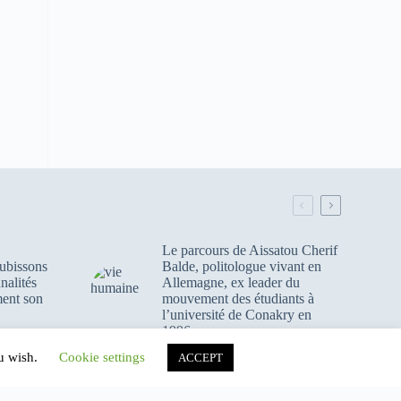
Le parcours de Aissatou Cherif
ubissons
Balde, politologue vivant en
nalités
Allemagne, ex leader du
ment son
mouvement des étudiants à
l’université de Conakry en
1996
ou wish.
Cookie settings
ACCEPT