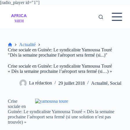
[radio_player id="1"]
P
a
s
s
e
r
a
u
Accueil
Actualité
c
Crise sociale en Guinée: Le syndicaliste Yamoussa Touré
o
"Dès la semaine prochaine l'aéroport sera fermé (si...)"
n
t
Crise sociale en Guinée: Le syndicaliste Yamoussa Touré
e
« Dès la semaine prochaine l’aéroport sera fermé (si…) »
n
u
La rédaction
29 juillet 2018
Actualité
,
Social
Crise
sociale en
Guinée: Le syndicaliste Yamoussa Touré « Dès la semaine
prochaine l’aéroport sera fermé (si une solution n’est pas
trouvée) »