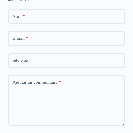
r
r
r
e
e
e
)
)
)
Nom
*
E-mail
*
Site web
Ajouter un commentaire
*