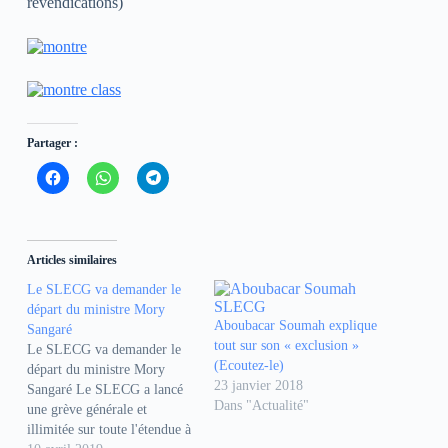
revendications)
Partager :
C
C
C
l
l
l
i
i
i
q
q
q
u
u
u
e
e
e
z
z
z
Articles similaires
p
p
p
o
o
o
Le SLECG va demander le
u
u
u
r
r
r
départ du ministre Mory
p
p
p
Aboubacar Soumah explique
Sangaré
a
a
a
r
r
r
tout sur son « exclusion »
Le SLECG va demander le
t
t
t
(Ecoutez-le)
a
a
a
départ du ministre Mory
g
g
g
23 janvier 2018
Sangaré Le SLECG a lancé
e
e
e
Dans "Actualité"
r
r
r
une grève générale et
s
s
s
illimitée sur toute l'étendue à
u
u
u
r
r
r