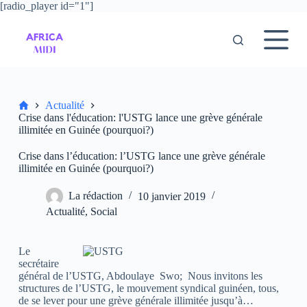
[radio_player id="1"]
P
a
s
s
e
r
a
u
Accueil
Actualité
c
Crise dans l'éducation: l'USTG lance une grève générale
o
illimitée en Guinée (pourquoi?)
n
t
Crise dans l’éducation: l’USTG lance une grève générale
e
illimitée en Guinée (pourquoi?)
n
u
La rédaction
10 janvier 2019
Actualité
,
Social
Le
secrétaire
général de l’USTG, Abdoulaye Swo; Nous invitons les
structures de l’USTG, le mouvement syndical guinéen, tous,
de se lever pour une grève générale illimitée jusqu’à…