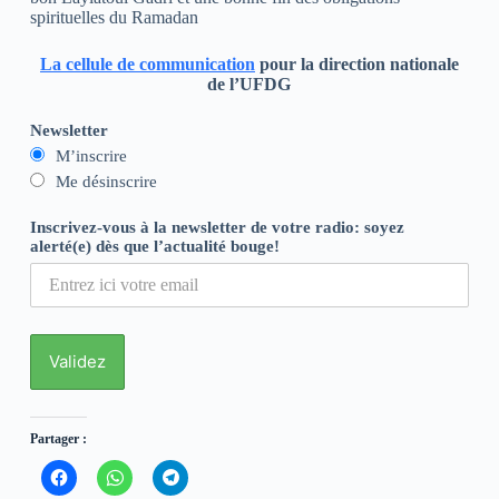
spirituelles du Ramadan
La cellule de communication
pour la direction nationale
de l’UFDG
Newsletter
M’inscrire
Me désinscrire
Inscrivez-vous à la newsletter de votre radio: soyez
alerté(e) dès que l’actualité bouge!
Partager :
C
C
C
l
l
l