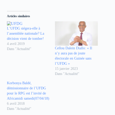
i
i
i
q
q
q
u
u
u
e
e
e
z
z
z
Articles similaires
p
p
p
o
o
o
u
u
u
r
r
r
L’UFDG siégera-elle à
p
p
p
l’assemblée nationale? La
a
a
a
r
r
r
décision vient de tomber!
t
t
t
4 avril 2019
a
a
a
g
g
g
Cellou Dalein Diallo: « Il
Dans "Actualité"
e
e
e
n’y aura pas de joute
r
r
r
s
s
s
électorale en Guinée sans
u
u
u
l’UFDG »
r
r
r
F
W
T
15 janvier 2023
a
h
e
Dans "Actualité"
c
a
l
e
t
e
b
s
g
Korbonya Baldé,
o
A
r
o
p
a
démissionnaire de l’UFDG
k
p
m
pour le RPG est l’invité de
(
(
(
o
o
o
Africamidi samedi(07/04/18)
u
u
u
6 avril 2018
v
v
v
r
r
r
Dans "Actualité"
e
e
e
d
d
d