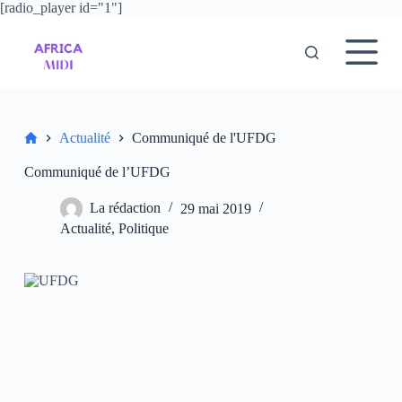
[radio_player id="1"]
P
a
s
s
e
r
a
u
Accueil
Actualité
Communiqué de l'UFDG
c
o
Communiqué de l’UFDG
n
t
La rédaction
29 mai 2019
e
n
Actualité
,
Politique
u