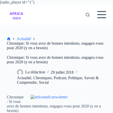
[radio_player id="1"]
P
a
s
s
e
r
a
u
Accueil
Actualité
c
Chronique: Si vous avez de bonnes intentions, engagez-vous
o
pour 2020 (y en a besoin)
n
t
Chronique: Si vous avez de bonnes intentions, engagez-vous
e
pour 2020 (y en a besoin)
n
u
La rédaction
29 juillet 2018
Actualité
,
Chroniques
,
Podcast
,
Politique
,
Savoir &
Comprendre
,
Social
Chronique
: Si vous
avez de bonnes intentions, engagez-vous pour 2020 (y en a
besoin)