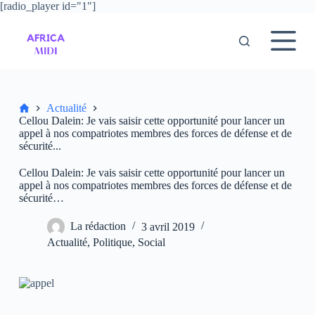
[radio_player id="1"]
P
a
s
s
e
r
a
u
Accueil
Actualité
c
Cellou Dalein: Je vais saisir cette opportunité pour lancer un
o
appel à nos compatriotes membres des forces de défense et de
n
sécurité...
t
e
Cellou Dalein: Je vais saisir cette opportunité pour lancer un
n
appel à nos compatriotes membres des forces de défense et de
u
sécurité…
La rédaction
3 avril 2019
Actualité
,
Politique
,
Social