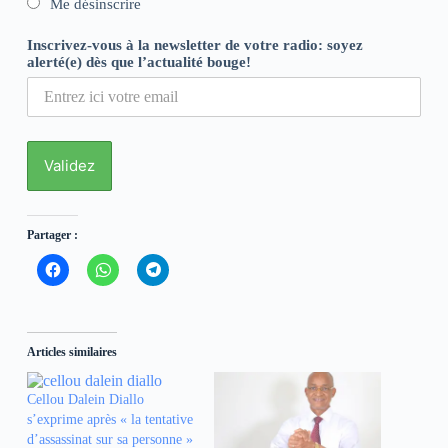
Me désinscrire
Inscrivez-vous à la newsletter de votre radio: soyez
alerté(e) dès que l’actualité bouge!
Partager :
C
C
C
l
l
l
i
i
i
q
q
q
u
u
u
e
e
e
z
z
z
Articles similaires
p
p
p
o
o
o
u
u
u
r
r
r
Cellou Dalein Diallo
p
p
p
s’exprime après « la tentative
a
a
a
r
r
r
d’assassinat sur sa personne »