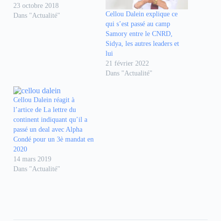
t
t
t
23 octobre 2018
a
a
a
g
g
g
Cellou Dalein explique ce
Dans "Actualité"
e
e
e
qui s’est passé au camp
r
r
r
s
s
s
Samory entre le CNRD,
u
u
u
Sidya, les autres leaders et
r
r
r
F
W
T
lui
a
h
e
21 février 2022
c
a
l
e
t
e
Dans "Actualité"
b
s
g
o
A
r
o
p
a
k
p
m
Cellou Dalein réagit à
(
(
(
o
o
o
l’artice de La lettre du
u
u
u
continent indiquant qu’il a
v
v
v
r
r
r
passé un deal avec Alpha
e
e
e
Condé pour un 3è mandat en
d
d
d
a
a
a
2020
n
n
n
14 mars 2019
s
s
s
u
u
u
Dans "Actualité"
n
n
n
e
e
e
n
n
n
o
o
o
u
u
u
v
v
v
e
e
e
l
l
l