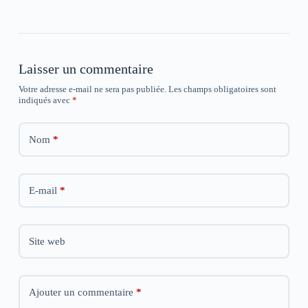
l
l
l
e
e
e
f
f
f
e
e
e
n
n
n
ê
ê
ê
t
t
t
Laisser un commentaire
r
r
r
e
e
e
)
)
)
Votre adresse e-mail ne sera pas publiée.
Les champs obligatoires sont
indiqués avec
*
Nom
*
E-mail
*
Site web
Ajouter un commentaire
*