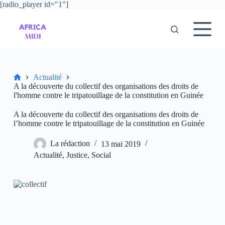
[radio_player id="1"]
P
a
s
s
e
r
a
u
Accueil
Actualité
c
A la découverte du collectif des organisations des droits de
o
l'homme contre le tripatouillage de la constitution en Guinée
n
t
A la découverte du collectif des organisations des droits de
e
l’homme contre le tripatouillage de la constitution en Guinée
n
u
La rédaction
13 mai 2019
Actualité
,
Justice
,
Social