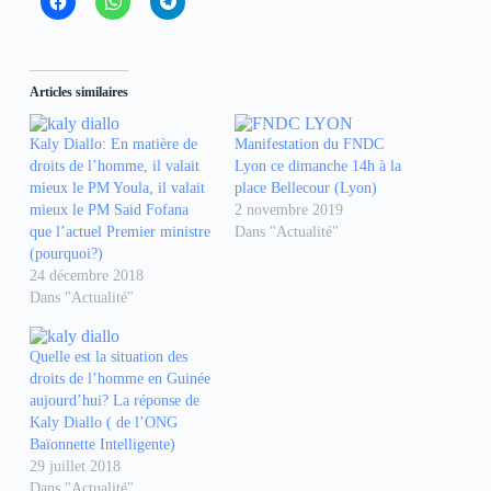
l
l
l
i
i
i
q
q
q
u
u
u
e
e
e
z
z
z
Articles similaires
p
p
p
o
o
o
u
u
u
r
r
r
Kaly Diallo: En matière de
Manifestation du FNDC
p
p
p
droits de l’homme, il valait
Lyon ce dimanche 14h à la
a
a
a
r
r
r
mieux le PM Youla, il valait
place Bellecour (Lyon)
t
t
t
mieux le PM Said Fofana
2 novembre 2019
a
a
a
g
g
g
que l’actuel Premier ministre
Dans "Actualité"
e
e
e
(pourquoi?)
r
r
r
s
s
s
24 décembre 2018
u
u
u
r
r
r
Dans "Actualité"
F
W
T
a
h
e
c
a
l
e
t
e
Quelle est la situation des
b
s
g
droits de l’homme en Guinée
o
A
r
o
p
a
aujourd’hui? La réponse de
k
p
m
Kaly Diallo ( de l’ONG
(
(
(
o
o
o
Baïonnette Intelligente)
u
u
u
29 juillet 2018
v
v
v
r
r
r
Dans "Actualité"