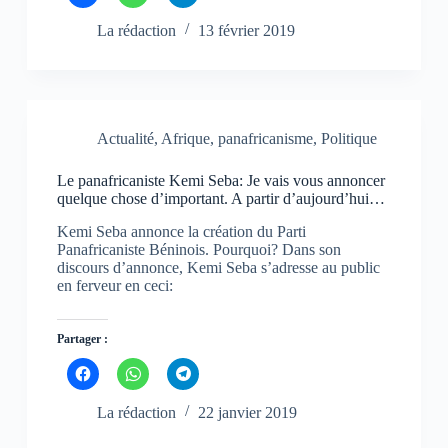
l
l
l
i
i
i
q
q
q
La rédaction
13 février 2019
u
u
u
e
e
e
z
z
z
p
p
p
o
o
o
u
u
u
r
r
r
p
p
p
Actualité
,
Afrique
,
panafricanisme
,
Politique
a
a
a
r
r
r
t
t
t
Le panafricaniste Kemi Seba: Je vais vous annoncer
a
a
a
g
g
g
quelque chose d’important. A partir d’aujourd’hui…
e
e
e
r
r
r
Kemi Seba annonce la création du Parti
s
s
s
u
u
u
Panafricaniste Béninois. Pourquoi? Dans son
r
r
r
discours d’annonce, Kemi Seba s’adresse au public
F
W
T
en ferveur en ceci:
a
h
e
c
a
l
e
t
e
b
s
g
o
A
r
Partager :
o
p
a
k
p
m
C
C
C
(
(
(
l
l
l
o
o
o
i
i
i
u
u
u
q
q
q
La rédaction
22 janvier 2019
v
v
v
u
u
u
r
r
r
e
e
e
e
e
e