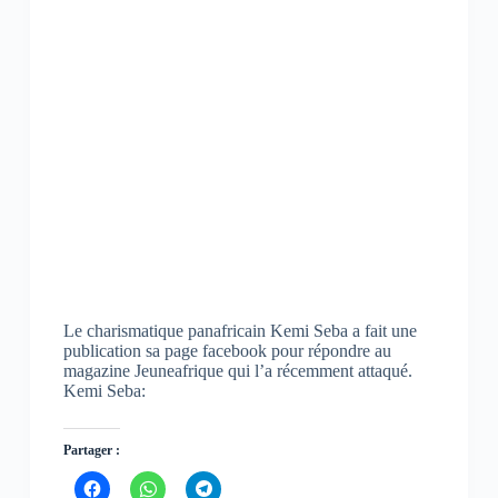
Le charismatique panafricain Kemi Seba a fait une
publication sa page facebook pour répondre au
magazine Jeuneafrique qui l’a récemment attaqué.
Kemi Seba:
Partager :
C
C
C