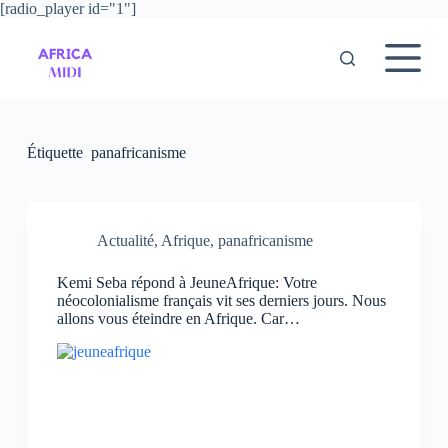
[radio_player id="1"]
P
a
s
s
e
r
a
u
Étiquette
panafricanisme
c
o
n
t
e
Actualité
,
Afrique
,
panafricanisme
n
u
Kemi Seba répond à JeuneAfrique: Votre
néocolonialisme français vit ses derniers jours. Nous
allons vous éteindre en Afrique. Car…