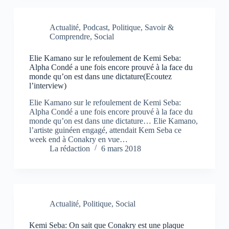
o
o
o
n
n
n
u
u
u
o
o
o
r
r
r
u
u
u
p
p
p
v
v
v
Actualité
,
Podcast
,
Politique
,
Savoir &
a
a
a
e
e
e
Comprendre
,
Social
r
r
r
l
l
l
t
t
t
l
l
l
a
a
a
e
e
e
g
g
g
f
f
f
Elie Kamano sur le refoulement de Kemi Seba:
e
e
e
e
e
e
Alpha Condé a une fois encore prouvé à la face du
r
r
r
n
n
n
monde qu’on est dans une dictature(Ecoutez
s
s
s
ê
ê
ê
u
u
u
t
t
t
l’interview)
r
r
r
r
r
r
F
W
T
e
e
e
Elie Kamano sur le refoulement de Kemi Seba:
a
h
e
)
)
)
c
a
l
Alpha Condé a une fois encore prouvé à la face du
e
t
e
monde qu’on est dans une dictature… Elie Kamano,
b
s
g
l’artiste guinéen engagé, attendait Kem Seba ce
o
A
r
o
p
a
week end à Conakry en vue…
k
p
m
La rédaction
6 mars 2018
(
(
(
o
o
o
u
u
u
v
v
v
r
r
r
e
e
e
d
d
d
a
a
a
n
n
n
Actualité
,
Politique
,
Social
s
s
s
u
u
u
n
n
n
Kemi Seba: On sait que Conakry est une plaque