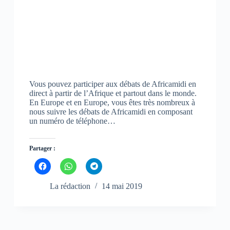
n
n
n
s
s
s
u
u
u
n
n
n
e
e
e
n
n
n
o
o
o
u
u
u
v
v
v
e
e
e
l
l
l
l
l
l
e
e
e
Vous pouvez participer aux débats de Africamidi en
f
f
f
direct à partir de l’Afrique et partout dans le monde.
e
e
e
n
n
n
En Europe et en Europe, vous êtes très nombreux à
ê
ê
ê
nous suivre les débats de Africamidi en composant
t
t
t
un numéro de téléphone…
r
r
r
e
e
e
)
)
)
Partager :
C
C
C
l
l
l
i
i
i
q
q
q
La rédaction
14 mai 2019
u
u
u
e
e
e
z
z
z
p
p
p
o
o
o
u
u
u