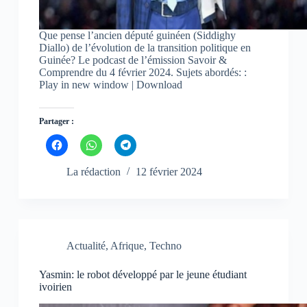
e
e
e
f
f
f
e
e
e
n
n
n
Que pense l’ancien député guinéen (Siddighy
ê
ê
ê
Diallo) de l’évolution de la transition politique en
t
t
t
Guinée? Le podcast de l’émission Savoir &
r
r
r
e
e
e
Comprendre du 4 février 2024. Sujets abordés: :
)
)
)
Play in new window | Download
Partager :
C
C
C
l
l
l
i
i
i
q
q
q
La rédaction
12 février 2024
u
u
u
e
e
e
z
z
z
p
p
p
o
o
o
u
u
u
r
r
r
p
p
p
Actualité
,
Afrique
,
Techno
a
a
a
r
r
r
t
t
t
Yasmin: le robot développé par le jeune étudiant
a
a
a
g
g
g
ivoirien
e
e
e
r
r
r