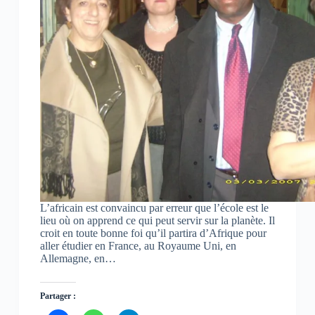
o
A
r
o
p
a
k
p
m
(
(
(
o
o
o
u
u
u
v
v
v
r
r
r
e
e
e
d
d
d
a
a
a
n
n
n
s
s
s
u
u
u
n
n
n
e
e
e
n
n
n
o
o
o
u
u
u
v
v
v
e
e
e
l
l
l
l
l
l
L’africain est convaincu par erreur que l’école est le
e
e
e
lieu où on apprend ce qui peut servir sur la planète. Il
f
f
f
croit en toute bonne foi qu’il partira d’Afrique pour
e
e
e
n
n
n
aller étudier en France, au Royaume Uni, en
ê
ê
ê
Allemagne, en…
t
t
t
r
r
r
e
e
e
)
)
)
Partager :