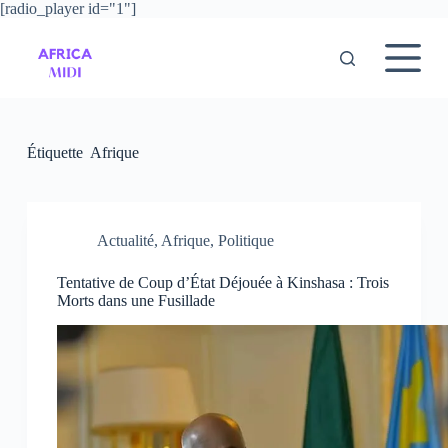
[radio_player id="1"]
P
a
s
s
e
r
a
u
Étiquette
Afrique
c
o
n
t
e
Actualité
,
Afrique
,
Politique
n
u
Tentative de Coup d’État Déjouée à Kinshasa : Trois
Morts dans une Fusillade