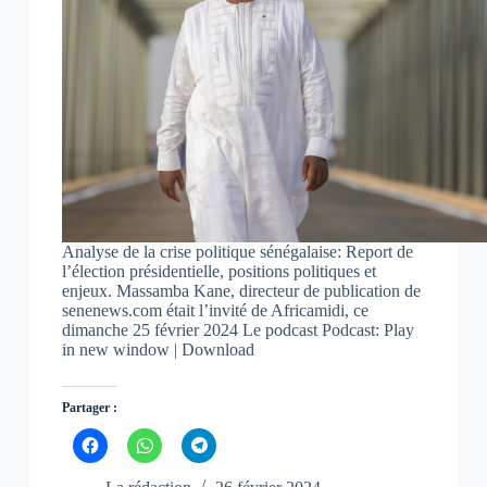
r
r
r
e
e
e
d
d
d
a
a
a
n
n
n
s
s
s
u
u
u
n
n
n
e
e
e
n
n
n
o
o
o
u
u
u
v
v
v
e
e
e
l
l
l
l
l
l
e
e
e
f
f
f
Analyse de la crise politique sénégalaise: Report de
e
e
e
n
n
n
l’élection présidentielle, positions politiques et
ê
ê
ê
enjeux. Massamba Kane, directeur de publication de
t
t
t
senenews.com était l’invité de Africamidi, ce
r
r
r
e
e
e
dimanche 25 février 2024 Le podcast Podcast: Play
)
)
)
in new window | Download
Partager :
C
C
C
l
l
l
i
i
i
q
q
q