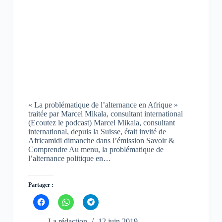
e
e
e
d
d
d
a
a
a
n
n
n
s
s
s
u
u
u
n
n
n
e
e
e
n
n
n
o
o
o
u
u
u
v
v
v
e
e
e
l
l
l
l
l
l
e
e
e
« La problématique de l’alternance en Afrique »
f
f
f
traitée par Marcel Mikala, consultant international
e
e
e
n
n
n
(Ecoutez le podcast) Marcel Mikala, consultant
ê
ê
ê
international, depuis la Suisse, était invité de
t
t
t
Africamidi dimanche dans l’émission Savoir &
r
r
r
e
e
e
Comprendre Au menu, la problématique de
)
)
)
l’alternance politique en…
Partager :
C
C
C
l
l
l
i
i
i
q
q
q
La rédaction
12 juin 2019