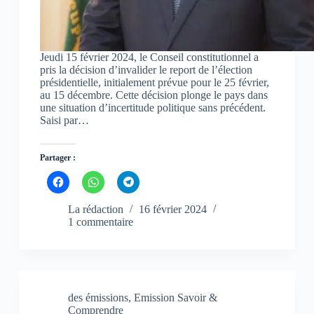
n
n
n
o
o
o
u
u
u
v
v
v
e
e
e
l
l
l
l
l
l
Jeudi 15 février 2024, le Conseil constitutionnel a
e
e
e
pris la décision d’invalider le report de l’élection
f
f
f
présidentielle, initialement prévue pour le 25 février,
e
e
e
n
n
n
au 15 décembre. Cette décision plonge le pays dans
ê
ê
ê
une situation d’incertitude politique sans précédent.
t
t
t
Saisi par…
r
r
r
e
e
e
)
)
)
Partager :
C
C
C
l
l
l
i
i
i
q
q
q
La rédaction
16 février 2024
u
u
u
1 commentaire
e
e
e
z
z
z
p
p
p
o
o
o
u
u
u
r
r
r
p
p
p
a
a
a
des émissions
,
Emission Savoir &
r
r
r
t
t
t
Comprendre