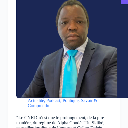
Actualité
,
Podcast
,
Politique
,
Savoir &
Comprendre
“Le CNRD n’est que le prolongement, de la pire
manière, du régime de Alpha Condé” Titi Sidibé,
conseiller juridique de l’opposant Cellou Dalein