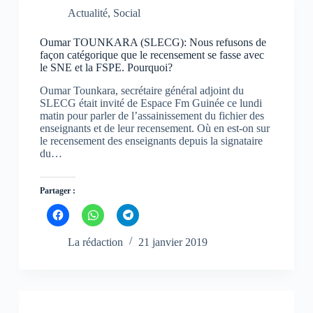
p
p
p
Actualité
,
Social
a
a
a
r
r
r
t
t
t
Oumar TOUNKARA (SLECG): Nous refusons de
a
a
a
g
g
g
façon catégorique que le recensement se fasse avec
e
e
e
le SNE et la FSPE. Pourquoi?
r
r
r
s
s
s
u
u
u
Oumar Tounkara, secrétaire général adjoint du
r
r
r
SLECG était invité de Espace Fm Guinée ce lundi
F
W
T
matin pour parler de l’assainissement du fichier des
a
h
e
c
a
l
enseignants et de leur recensement. Où en est-on sur
e
t
e
le recensement des enseignants depuis la signataire
b
s
g
du…
o
A
r
o
p
a
k
p
m
(
(
(
o
o
o
Partager :
u
u
u
v
v
v
C
C
C
r
r
r
l
l
l
e
e
e
i
i
i
d
d
d
q
q
q
La rédaction
21 janvier 2019
a
a
a
u
u
u
n
n
n
e
e
e
s
s
s
z
z
z
u
u
u
p
p
p
n
n
n
o
o
o
e
e
e
u
u
u
n
n
n
r
r
r
o
o
o
p
p
p