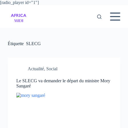
[radio_player id="1"]
P
a
s
s
e
r
a
u
Étiquette
SLECG
c
o
n
t
e
Actualité
,
Social
n
u
Le SLECG va demander le départ du ministre Mory
Sangaré