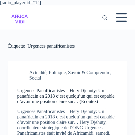
[radio_player id="1"]
P
a
s
s
e
r
a
u
Étiquette
Urgences panafricanistes
c
o
n
t
e
Actualité
,
Politique
,
Savoir & Comprendre
,
n
Social
u
Urgences Panafricanistes – Hery Djehuty: Un
panafricain en 2018 c’est quelqu’un qui est capable
d’avoir une position claire sur… (Ecoutez)
Urgences Panafricanistes – Hery Djehuty: Un
panafricain en 2018 c’est quelqu’un qui est capable
d’avoir une position claire sur… Hery Djehuty,
coordinateur stratégique de l’ONG Urgences
Panafricanistes était invité de Africamidi, samedi,