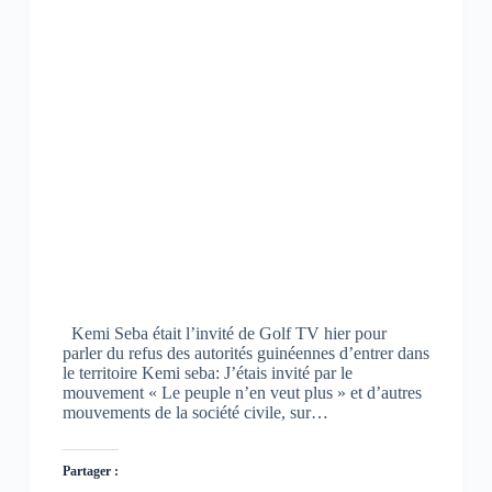
o
p
a
k
p
m
(
(
(
o
o
o
u
u
u
v
v
v
r
r
r
e
e
e
d
d
d
a
a
a
n
n
n
s
s
s
u
u
u
n
n
n
e
e
e
n
n
n
o
o
o
u
u
u
v
v
v
e
e
e
l
l
l
l
l
l
e
e
e
Kemi Seba était l’invité de Golf TV hier pour
f
f
f
parler du refus des autorités guinéennes d’entrer dans
e
e
e
n
n
n
le territoire Kemi seba: J’étais invité par le
ê
ê
ê
mouvement « Le peuple n’en veut plus » et d’autres
t
t
t
mouvements de la société civile, sur…
r
r
r
e
e
e
)
)
)
Partager :