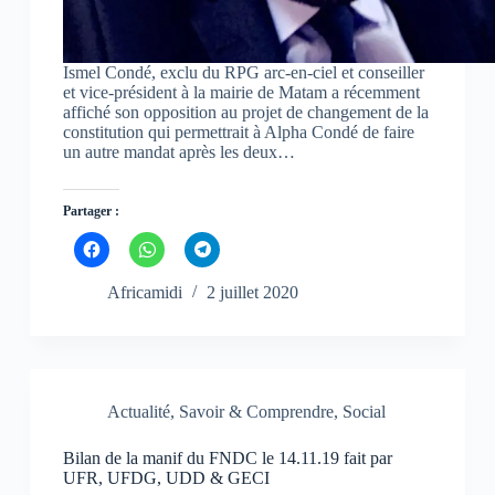
Ismel Condé, exclu du RPG arc-en-ciel et conseiller
et vice-président à la mairie de Matam a récemment
affiché son opposition au projet de changement de la
constitution qui permettrait à Alpha Condé de faire
un autre mandat après les deux…
Partager :
C
C
C
l
l
l
i
i
i
q
q
q
Africamidi
2 juillet 2020
u
u
u
e
e
e
z
z
z
p
p
p
o
o
o
u
u
u
r
r
r
p
p
p
Actualité
,
Savoir & Comprendre
,
Social
a
a
a
r
r
r
t
t
t
Bilan de la manif du FNDC le 14.11.19 fait par
a
a
a
g
g
g
UFR, UFDG, UDD & GECI
e
e
e