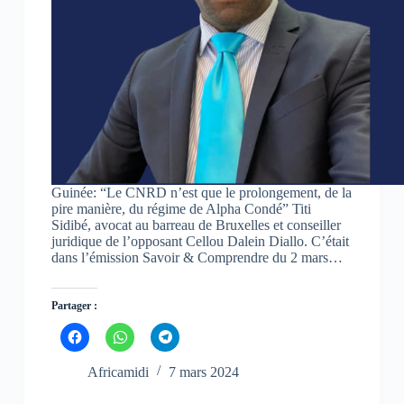
d
d
d
a
a
a
n
n
n
s
s
s
u
u
u
n
n
n
e
e
e
n
n
n
o
o
o
u
u
u
v
v
v
e
e
e
l
l
l
l
l
l
e
e
e
f
f
f
Guinée: “Le CNRD n’est que le prolongement, de la
e
e
e
n
n
n
pire manière, du régime de Alpha Condé” Titi
ê
ê
ê
Sidibé, avocat au barreau de Bruxelles et conseiller
t
t
t
juridique de l’opposant Cellou Dalein Diallo. C’était
r
r
r
e
e
e
dans l’émission Savoir & Comprendre du 2 mars…
)
)
)
Partager :
C
C
C
l
l
l
i
i
i
q
q
q
Africamidi
7 mars 2024
u
u
u
e
e
e