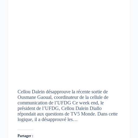
o
p
a
k
p
m
(
(
(
o
o
o
u
u
u
v
v
v
r
r
r
e
e
e
d
d
d
a
a
a
n
n
n
s
s
s
u
u
u
n
n
n
e
e
e
n
n
n
o
o
o
u
u
u
v
v
v
e
e
e
l
l
l
l
l
l
e
e
e
Cellou Dalein désapprouve la récente sortie de
f
f
f
Ousmane Gaoual, coordinateur de la cellule de
e
e
e
n
n
n
communication de l’UFDG Ce week end, le
ê
ê
ê
président de l’UFDG, Cellou Dalein Diallo
t
t
t
répondait aux questions de TV5 Monde. Dans cette
r
r
r
e
e
e
logique, il a désapprouvé les…
)
)
)
Partager :