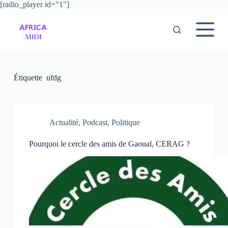
[radio_player id="1"]
P
a
s
s
e
r
a
u
Étiquette
ufdg
c
o
n
t
e
Actualité
,
Podcast
,
Politique
n
u
Pourquoi le cercle des amis de Gaoual, CERAG ?