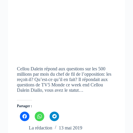
v
v
v
r
r
r
e
e
e
d
d
d
a
a
a
n
n
n
s
s
s
u
u
u
n
n
n
e
e
e
n
n
n
o
o
o
u
u
u
v
v
v
e
e
e
l
l
l
l
l
l
e
e
e
Cellou Dalein répond aux questions sur les 500
f
f
f
millions par mois du chef de fil de l’opposition: les
e
e
e
n
n
n
reçoit-il? Qu’est-ce qu’il en fait? Il répondait aux
ê
ê
ê
questions de TV5 Monde ce week end Cellou
t
t
t
Dalein Diallo, vous avez le statut…
r
r
r
e
e
e
)
)
)
Partager :
C
C
C
l
l
l
i
i
i
q
q
q
La rédaction
13 mai 2019
u
u
u