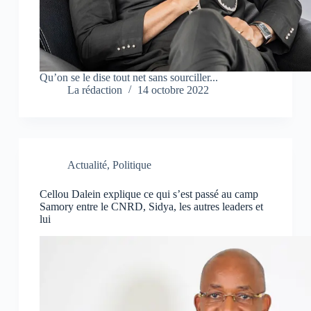
n
n
n
e
e
e
n
n
n
o
o
o
u
u
u
v
v
v
e
e
e
l
l
l
l
l
l
Qu’on se le dise tout net sans sourciller...
e
e
e
La rédaction
14 octobre 2022
f
f
f
e
e
e
n
n
n
ê
ê
ê
t
t
t
r
r
r
e
e
e
)
)
)
Actualité
,
Politique
Cellou Dalein explique ce qui s’est passé au camp
Samory entre le CNRD, Sidya, les autres leaders et
lui