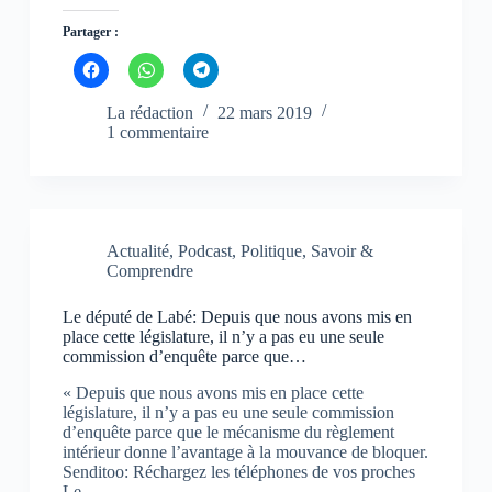
Partager :
C
C
C
l
l
l
i
i
i
q
q
q
La rédaction
22 mars 2019
u
u
u
1 commentaire
e
e
e
z
z
z
p
p
p
o
o
o
u
u
u
r
r
r
p
p
p
a
a
a
Actualité
,
Podcast
,
Politique
,
Savoir &
r
r
r
t
t
t
Comprendre
a
a
a
g
g
g
e
e
e
Le député de Labé: Depuis que nous avons mis en
r
r
r
place cette législature, il n’y a pas eu une seule
s
s
s
u
u
u
commission d’enquête parce que…
r
r
r
F
W
T
« Depuis que nous avons mis en place cette
a
h
e
c
a
l
législature, il n’y a pas eu une seule commission
e
t
e
d’enquête parce que le mécanisme du règlement
b
s
g
intérieur donne l’avantage à la mouvance de bloquer.
o
A
r
o
p
a
Senditoo: Réchargez les téléphones de vos proches
k
p
m
Le…