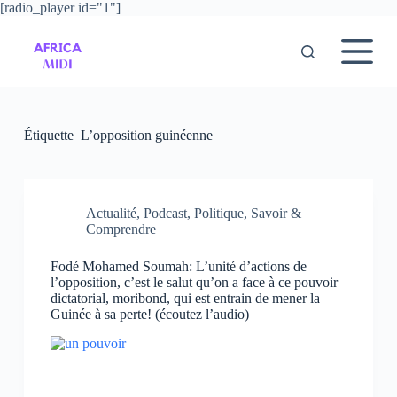
[radio_player id="1"]
P
a
s
s
e
r
a
u
Étiquette
L’opposition guinéenne
c
o
n
t
e
Actualité
,
Podcast
,
Politique
,
Savoir &
n
Comprendre
u
Fodé Mohamed Soumah: L’unité d’actions de
l’opposition, c’est le salut qu’on a face à ce pouvoir
dictatorial, moribond, qui est entrain de mener la
Guinée à sa perte! (écoutez l’audio)