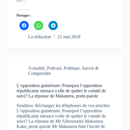
(
(
(
o
o
o
u
u
u
v
v
v
Partager :
r
r
r
e
e
e
d
d
d
C
C
C
a
a
a
l
l
l
n
n
n
i
i
i
s
s
s
q
q
q
La rédaction
21 mai 2018
u
u
u
u
u
u
n
n
n
e
e
e
e
e
e
z
z
z
n
n
n
p
p
p
o
o
o
o
o
o
u
u
u
u
u
u
v
v
v
r
r
r
e
e
e
p
p
p
Actualité
,
Podcast
,
Politique
,
Savoir &
l
l
l
a
a
a
l
l
l
Comprendre
r
r
r
e
e
e
t
t
t
f
f
f
a
a
a
e
e
e
g
g
g
L’opposition guinéenne: Pourquoi l’opposition
n
n
n
e
e
e
républicaine menace-t-elle de quitter le comité de
ê
ê
ê
r
r
r
t
t
t
suivi? La réponse de Makanera, porte-parole
s
s
s
r
r
r
u
u
u
e
e
e
r
r
r
Senditoo: Réchargez les téléphones de vos proches
)
)
)
F
W
T
L’opposition guinéenne: Pourquoi l’opposition
a
h
e
c
a
l
républicaine menace-t-elle de quitter le comité de
e
t
e
suivi? La réponse de Mr Alhousseini Makanera
b
s
g
Kake, porte-parole Mr Makanera était l’invité de
o
A
r