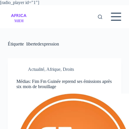
[radio_player id="1"]
P
a
s
s
e
r
a
u
Étiquette
libertedexpression
c
o
n
t
e
Actualité
,
Afrique
,
Droits
n
u
Médias: Fim Fm Guinée reprend ses émissions après
six mois de brouillage